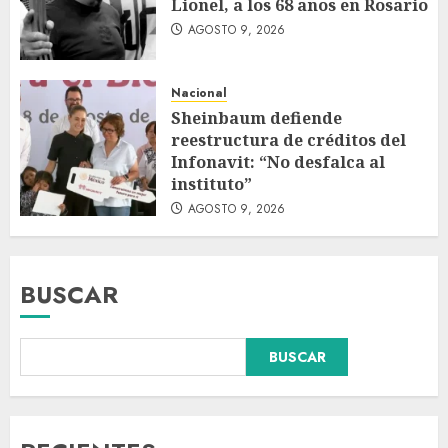
Lionel, a los 68 años en Rosario
AGOSTO 9, 2026
Nacional
Sheinbaum defiende
reestructura de créditos del
Infonavit: “No desfalca al
instituto”
AGOSTO 9, 2026
BUSCAR
Colombia respalda soberanía
BUSCAR
de Marruecos sobre el Sáhara
y busca TLC
AGOSTO 9, 2026
3