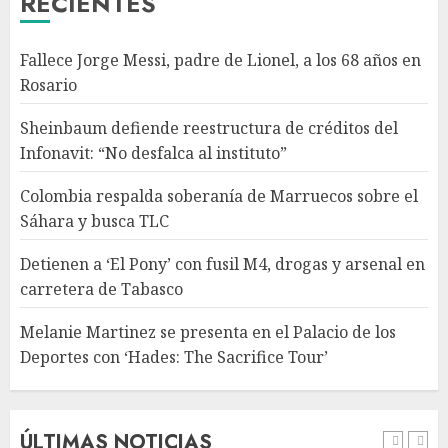
RECIENTES
Detienen a ‘El Pony’ con fusil
Fallece Jorge Messi, padre de Lionel, a los 68 años en
M4, drogas y arsenal en
Rosario
carretera de Tabasco
AGOSTO 9, 2026
Sheinbaum defiende reestructura de créditos del
4
Infonavit: “No desfalca al instituto”
Colombia respalda soberanía de Marruecos sobre el
Melanie Martinez se presenta
Sáhara y busca TLC
en el Palacio de los Deportes
con ‘Hades: The Sacrifice Tour’
Detienen a ‘El Pony’ con fusil M4, drogas y arsenal en
AGOSTO 9, 2026
carretera de Tabasco
5
Melanie Martinez se presenta en el Palacio de los
Deportes con ‘Hades: The Sacrifice Tour’
Fallece Jorge Messi, padre de
Lionel, a los 68 años en Rosario
AGOSTO 9, 2026
ÚLTIMAS NOTICIAS