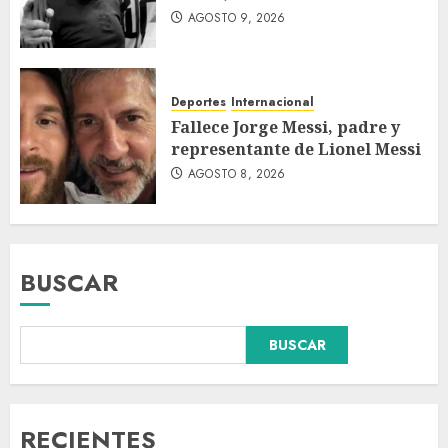
AGOSTO 9, 2026
Deportes
Internacional
Fallece Jorge Messi, padre y
representante de Lionel Messi
AGOSTO 8, 2026
BUSCAR
Colombia respalda soberanía
BUSCAR
de Marruecos sobre el Sáhara
y busca TLC
AGOSTO 9, 2026
3
RECIENTES