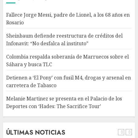
Detienen a ‘El Pony’ con fusil
Fallece Jorge Messi, padre de Lionel, a los 68 años en
M4, drogas y arsenal en
Rosario
carretera de Tabasco
AGOSTO 9, 2026
Sheinbaum defiende reestructura de créditos del
4
Infonavit: “No desfalca al instituto”
Colombia respalda soberanía de Marruecos sobre el
Melanie Martinez se presenta
Sáhara y busca TLC
en el Palacio de los Deportes
con ‘Hades: The Sacrifice Tour’
Detienen a ‘El Pony’ con fusil M4, drogas y arsenal en
AGOSTO 9, 2026
carretera de Tabasco
5
Melanie Martinez se presenta en el Palacio de los
Deportes con ‘Hades: The Sacrifice Tour’
Fallece Jorge Messi, padre de
Lionel, a los 68 años en Rosario
AGOSTO 9, 2026
ÚLTIMAS NOTICIAS
1