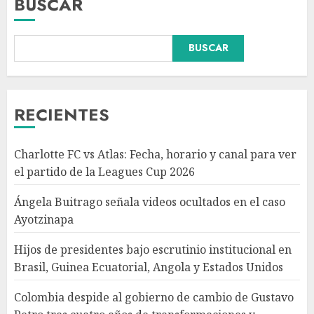
BUSCAR
BUSCAR
Hijos de presidentes bajo
escrutinio institucional en
Brasil, Guinea Ecuatorial,
Angola y Estados Unidos
RECIENTES
AGOSTO 7, 2026
3
Charlotte FC vs Atlas: Fecha, horario y canal para ver
Colombia despide al gobierno
el partido de la Leagues Cup 2026
de cambio de Gustavo Petro
tras cuatro años de
Ángela Buitrago señala videos ocultados en el caso
transformaciones y desafíos
Ayotzinapa
AGOSTO 7, 2026
4
Hijos de presidentes bajo escrutinio institucional en
Brasil, Guinea Ecuatorial, Angola y Estados Unidos
Investiga Ssa brote de
salmonelosis vinculado a
Colombia despide al gobierno de cambio de Gustavo
chiles jalapeños de Nuevo