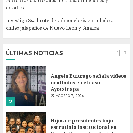
Petro tras cuatro años de transformaciones y
León y Sinaloa
desafíos
AGOSTO 7, 2026
5
Investiga Ssa brote de salmonelosis vinculado a
chiles jalapeños de Nuevo León y Sinaloa
Charlotte FC vs Atlas: Fecha,
horario y canal para ver el
partido de la Leagues Cup
2026
ÚLTIMAS NOTICIAS
AGOSTO 7, 2026
1
Ángela Buitrago señala videos
ocultados en el caso
Ayotzinapa
AGOSTO 7, 2026
2
Hijos de presidentes bajo
escrutinio institucional en