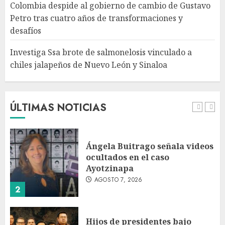
Colombia despide al gobierno de cambio de Gustavo
chiles jalapeños de Nuevo
Petro tras cuatro años de transformaciones y
León y Sinaloa
desafíos
AGOSTO 7, 2026
5
Investiga Ssa brote de salmonelosis vinculado a
chiles jalapeños de Nuevo León y Sinaloa
Charlotte FC vs Atlas: Fecha,
horario y canal para ver el
partido de la Leagues Cup
2026
ÚLTIMAS NOTICIAS
AGOSTO 7, 2026
1
Ángela Buitrago señala videos
ocultados en el caso
Ayotzinapa
AGOSTO 7, 2026
2
Hijos de presidentes bajo