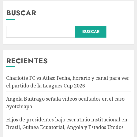
BUSCAR
BUSCAR
Hijos de presidentes bajo
escrutinio institucional en
Brasil, Guinea Ecuatorial,
Angola y Estados Unidos
RECIENTES
AGOSTO 7, 2026
3
Charlotte FC vs Atlas: Fecha, horario y canal para ver
Colombia despide al gobierno
el partido de la Leagues Cup 2026
de cambio de Gustavo Petro
tras cuatro años de
Ángela Buitrago señala videos ocultados en el caso
transformaciones y desafíos
Ayotzinapa
AGOSTO 7, 2026
4
Hijos de presidentes bajo escrutinio institucional en
Brasil, Guinea Ecuatorial, Angola y Estados Unidos
Investiga Ssa brote de
salmonelosis vinculado a