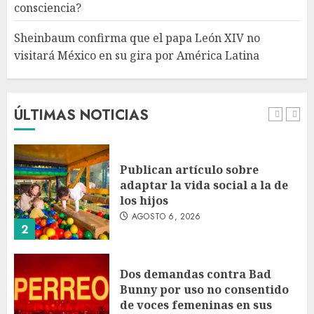
consciencia?
AGOSTO 6, 2026
5
Sheinbaum confirma que el papa León XIV no
visitará México en su gira por América Latina
Bacterias en el semen también
condicionan el éxito del
embarazo: estudio cambia el
foco al microbioma seminal
ÚLTIMAS NOTICIAS
AGOSTO 6, 2026
1
Publican artículo sobre
adaptar la vida social a la de
los hijos
AGOSTO 6, 2026
2
Dos demandas contra Bad
Bunny por uso no consentido
de voces femeninas en sus