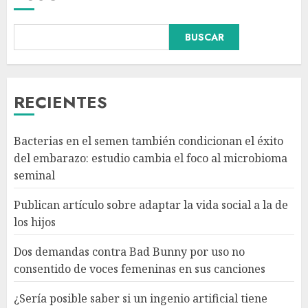
BUSCAR
Dos demandas contra Bad
Bunny por uso no consentido
de voces femeninas en sus
canciones
RECIENTES
AGOSTO 6, 2026
3
Bacterias en el semen también condicionan el éxito
¿Sería posible saber si un
del embarazo: estudio cambia el foco al microbioma
ingenio artificial tiene
seminal
consciencia?
AGOSTO 6, 2026
Publican artículo sobre adaptar la vida social a la de
4
los hijos
Dos demandas contra Bad Bunny por uso no
Sheinbaum confirma que el
consentido de voces femeninas en sus canciones
papa León XIV no visitará
México en su gira por América
¿Sería posible saber si un ingenio artificial tiene
Latina