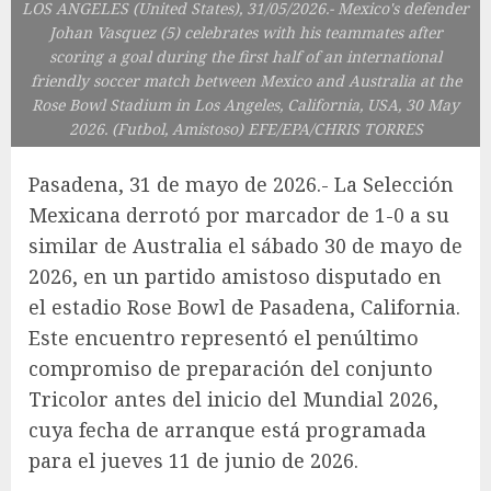
LOS ANGELES (United States), 31/05/2026.- Mexico's defender
Johan Vasquez (5) celebrates with his teammates after
scoring a goal during the first half of an international
friendly soccer match between Mexico and Australia at the
Rose Bowl Stadium in Los Angeles, California, USA, 30 May
2026. (Futbol, Amistoso) EFE/EPA/CHRIS TORRES
Pasadena, 31 de mayo de 2026.- La Selección
Mexicana derrotó por marcador de 1-0 a su
similar de Australia el sábado 30 de mayo de
2026, en un partido amistoso disputado en
el estadio Rose Bowl de Pasadena, California.
Este encuentro representó el penúltimo
compromiso de preparación del conjunto
Tricolor antes del inicio del Mundial 2026,
cuya fecha de arranque está programada
para el jueves 11 de junio de 2026.