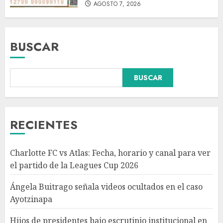
AGOSTO 7, 2026
BUSCAR
BUSCAR
Hijos de presidentes bajo
escrutinio institucional en
Brasil, Guinea Ecuatorial,
Angola y Estados Unidos
RECIENTES
AGOSTO 7, 2026
3
Charlotte FC vs Atlas: Fecha, horario y canal para ver
Colombia despide al gobierno
el partido de la Leagues Cup 2026
de cambio de Gustavo Petro
tras cuatro años de
Ángela Buitrago señala videos ocultados en el caso
transformaciones y desafíos
Ayotzinapa
AGOSTO 7, 2026
4
Hijos de presidentes bajo escrutinio institucional en