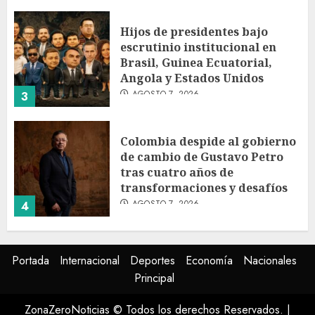
Hijos de presidentes bajo
escrutinio institucional en
Brasil, Guinea Ecuatorial,
Angola y Estados Unidos
AGOSTO 7, 2026
3
Colombia despide al gobierno
de cambio de Gustavo Petro
tras cuatro años de
transformaciones y desafíos
AGOSTO 7, 2026
4
Investiga Ssa brote de
Portada
Internacional
Deportes
Economía
Nacionales
salmonelosis vinculado a
Principal
chiles jalapeños de Nuevo
León y Sinaloa
ZonaZeroNoticias © Todos los derechos Reservados.
|
AGOSTO 7, 2026