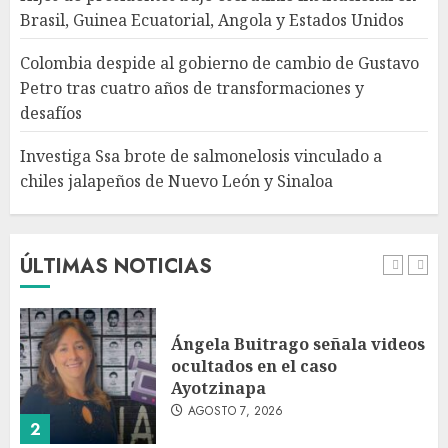
Brasil, Guinea Ecuatorial, Angola y Estados Unidos
Investiga Ssa brote de
salmonelosis vinculado a
Colombia despide al gobierno de cambio de Gustavo
chiles jalapeños de Nuevo
Petro tras cuatro años de transformaciones y
León y Sinaloa
desafíos
AGOSTO 7, 2026
5
Investiga Ssa brote de salmonelosis vinculado a
chiles jalapeños de Nuevo León y Sinaloa
Charlotte FC vs Atlas: Fecha,
horario y canal para ver el
partido de la Leagues Cup
2026
ÚLTIMAS NOTICIAS
AGOSTO 7, 2026
1
Ángela Buitrago señala videos
ocultados en el caso
Ayotzinapa
AGOSTO 7, 2026
2