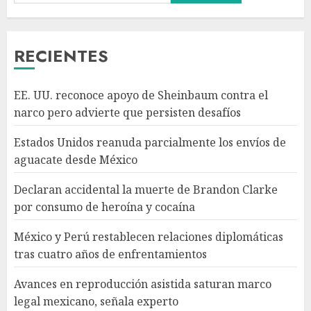
consumo de heroína y cocaína
AGOSTO 8, 2026
3
RECIENTES
México y Perú restablecen
EE. UU. reconoce apoyo de Sheinbaum contra el
relaciones diplomáticas tras
narco pero advierte que persisten desafíos
cuatro años de
enfrentamientos
Estados Unidos reanuda parcialmente los envíos de
AGOSTO 8, 2026
4
aguacate desde México
Declaran accidental la muerte de Brandon Clarke
Avances en reproducción
por consumo de heroína y cocaína
asistida saturan marco legal
mexicano, señala experto
México y Perú restablecen relaciones diplomáticas
AGOSTO 8, 2026
tras cuatro años de enfrentamientos
5
Avances en reproducción asistida saturan marco
legal mexicano, señala experto
EE. UU. reconoce apoyo de