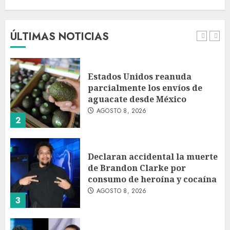
Sheinbaum contra el narco
pero advierte que persisten
desafíos
ÚLTIMAS NOTICIAS
AGOSTO 8, 2026
1
Estados Unidos reanuda
parcialmente los envíos de
aguacate desde México
AGOSTO 8, 2026
2
Declaran accidental la muerte
de Brandon Clarke por
consumo de heroína y cocaína
AGOSTO 8, 2026
3