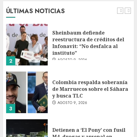
AGOSTO 9, 2026
ÚLTIMAS NOTICIAS
1
Sheinbaum defiende
reestructura de créditos del
Infonavit: “No desfalca al
instituto”
AGOSTO 9, 2026
2
Colombia respalda soberanía
de Marruecos sobre el Sáhara
y busca TLC
AGOSTO 9, 2026
3
Detienen a ‘El Pony’ con fusil
M4, drogas y arsenal en