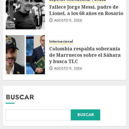
Fallece Jorge Messi, padre de
Lionel, a los 68 años en Rosario
AGOSTO 9, 2026
Internacional
Colombia respalda soberanía
de Marruecos sobre el Sáhara
y busca TLC
AGOSTO 9, 2026
BUSCAR
Colombia respalda soberanía
BUSCAR
de Marruecos sobre el Sáhara
y busca TLC