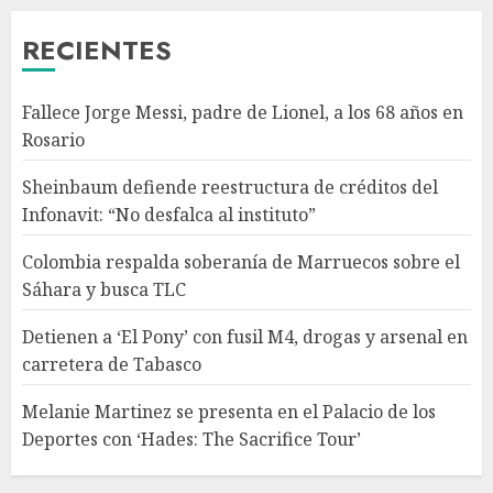
AGOSTO 9, 2026
3
RECIENTES
Detienen a ‘El Pony’ con fusil
Fallece Jorge Messi, padre de Lionel, a los 68 años en
M4, drogas y arsenal en
Rosario
carretera de Tabasco
AGOSTO 9, 2026
Sheinbaum defiende reestructura de créditos del
4
Infonavit: “No desfalca al instituto”
Colombia respalda soberanía de Marruecos sobre el
Melanie Martinez se presenta
Sáhara y busca TLC
en el Palacio de los Deportes
con ‘Hades: The Sacrifice Tour’
Detienen a ‘El Pony’ con fusil M4, drogas y arsenal en
AGOSTO 9, 2026
carretera de Tabasco
5
Melanie Martinez se presenta en el Palacio de los
Deportes con ‘Hades: The Sacrifice Tour’
Fallece Jorge Messi, padre de
Lionel, a los 68 años en Rosario