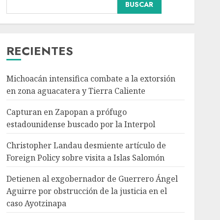
Internacional
BUSCAR
Christopher Landau
desmiente artículo de
Foreign Policy sobre
visita a Islas Salomón
RECIENTES
3
AGOSTO 7, 2026
Michoacán intensifica combate a la extorsión
Nacional
Portada
Detienen al
en zona aguacatera y Tierra Caliente
exgobernador de
Capturan en Zapopan a prófugo
Guerrero Ángel Aguirre
por obstrucción de la
estadounidense buscado por la Interpol
4
justicia en el caso
Ayotzinapa
Christopher Landau desmiente artículo de
Nacional
AGOSTO 7, 2026
Foreign Policy sobre visita a Islas Salomón
SMN pronostica lluvias
intensas, granizo y calor
Detienen al exgobernador de Guerrero Ángel
extremo para este 7 de
Aguirre por obstrucción de la justicia en el
agosto
caso Ayotzinapa
5
AGOSTO 7, 2026