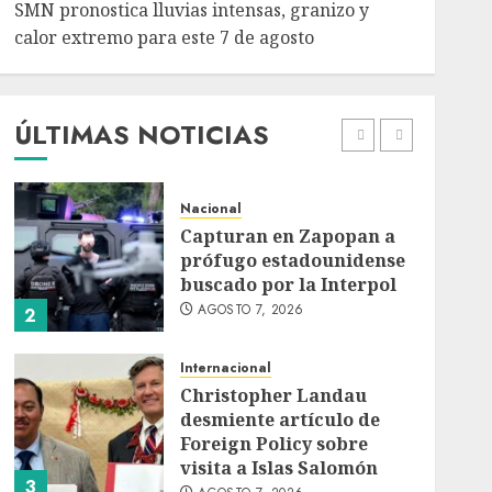
SMN pronostica lluvias intensas, granizo y
Nacional
calor extremo para este 7 de agosto
Michoacán intensifica
combate a la extorsión
en zona aguacatera y
Tierra Caliente
ÚLTIMAS NOTICIAS
1
AGOSTO 7, 2026
Nacional
Capturan en Zapopan a
prófugo estadounidense
buscado por la Interpol
AGOSTO 7, 2026
2
Internacional
Christopher Landau
desmiente artículo de
Foreign Policy sobre
visita a Islas Salomón
3