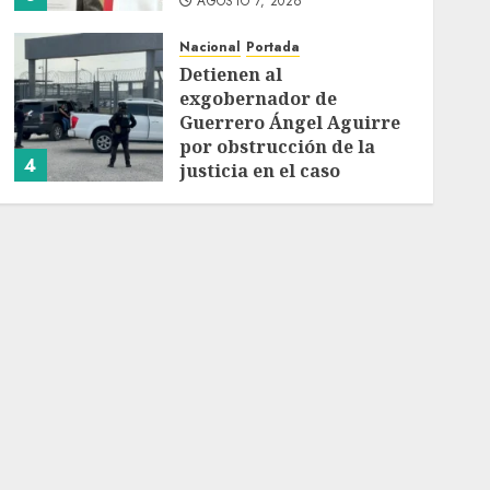
AGOSTO 7, 2026
Nacional
Portada
Detienen al
exgobernador de
Guerrero Ángel Aguirre
por obstrucción de la
4
justicia en el caso
Ayotzinapa
Nacional
AGOSTO 7, 2026
SMN pronostica lluvias
intensas, granizo y calor
extremo para este 7 de
agosto
5
AGOSTO 7, 2026
Nacional
Michoacán intensifica
combate a la extorsión
en zona aguacatera y
Tierra Caliente