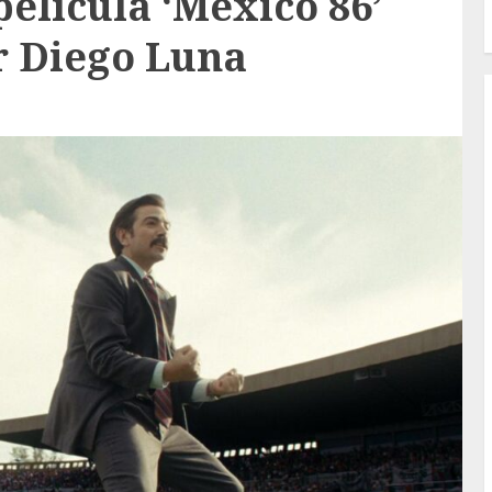
película ‘México 86’
r Diego Luna