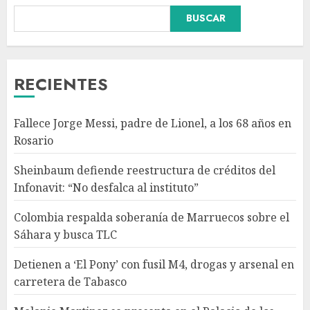
Colombia respalda soberanía
BUSCAR
de Marruecos sobre el Sáhara
y busca TLC
AGOSTO 9, 2026
3
RECIENTES
Detienen a ‘El Pony’ con fusil
Fallece Jorge Messi, padre de Lionel, a los 68 años en
M4, drogas y arsenal en
Rosario
carretera de Tabasco
AGOSTO 9, 2026
Sheinbaum defiende reestructura de créditos del
4
Infonavit: “No desfalca al instituto”
Colombia respalda soberanía de Marruecos sobre el
Melanie Martinez se presenta
Sáhara y busca TLC
en el Palacio de los Deportes
con ‘Hades: The Sacrifice Tour’
Detienen a ‘El Pony’ con fusil M4, drogas y arsenal en
AGOSTO 9, 2026
carretera de Tabasco
5