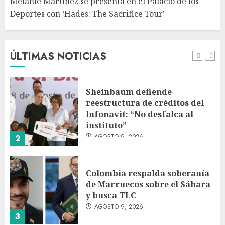
Melanie Martinez se presenta en el Palacio de los
Deportes con ‘Hades: The Sacrifice Tour’
Fallece Jorge Messi, padre de
Lionel, a los 68 años en Rosario
AGOSTO 9, 2026
ÚLTIMAS NOTICIAS
1
Sheinbaum defiende
reestructura de créditos del
Infonavit: “No desfalca al
instituto”
AGOSTO 9, 2026
2
Colombia respalda soberanía
de Marruecos sobre el Sáhara
y busca TLC
AGOSTO 9, 2026
3