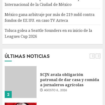
Toluca golea a Seattle
Internacional de la Ciudad de México
Sounders en su inicio de la
Leagues Cup 2026
México gana arbitraje por más de 219 mdd contra
AGOSTO 6, 2026
fondos de EE.UU. en caso TV Azteca
5
Toluca golea a Seattle Sounders en su inicio de la
Leagues Cup 2026
Turista muere ahogado en
alberca de hotel en Acapulco;
familiares piden ayuda ante
falta de personal capacitado
ÚLTIMAS NOTICIAS
AGOSTO 6, 2026
1
SCJN avala obligación
patronal de dar casa y comida
a jornaleros agrícolas
AGOSTO 6, 2026
2