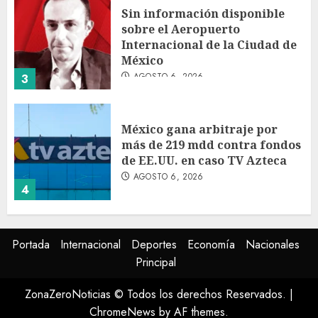
Sin información disponible
sobre el Aeropuerto
Internacional de la Ciudad de
México
AGOSTO 6, 2026
3
México gana arbitraje por
más de 219 mdd contra fondos
de EE.UU. en caso TV Azteca
AGOSTO 6, 2026
4
Toluca golea a Seattle
Portada
Internacional
Deportes
Economía
Nacionales
Sounders en su inicio de la
Principal
Leagues Cup 2026
AGOSTO 6, 2026
ZonaZeroNoticias © Todos los derechos Reservados.
|
5
ChromeNews
by AF themes.