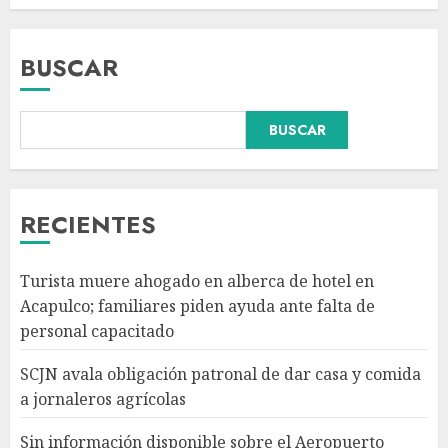
BUSCAR
BUSCAR
Sin información disponible
sobre el Aeropuerto
Internacional de la Ciudad de
México
RECIENTES
AGOSTO 6, 2026
3
Turista muere ahogado en alberca de hotel en
México gana arbitraje por
Acapulco; familiares piden ayuda ante falta de
más de 219 mdd contra fondos
personal capacitado
de EE.UU. en caso TV Azteca
AGOSTO 6, 2026
SCJN avala obligación patronal de dar casa y comida
4
a jornaleros agrícolas
Sin información disponible sobre el Aeropuerto