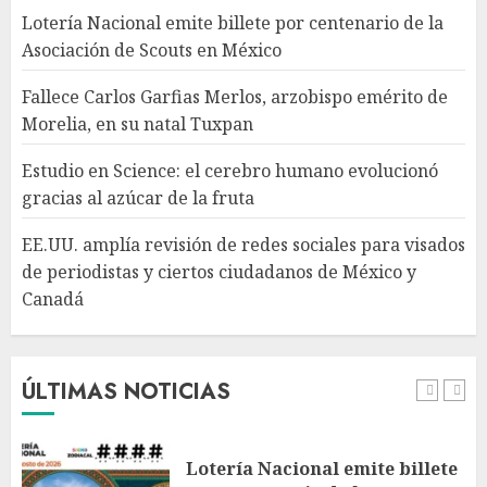
azúcar de la fruta
Lotería Nacional emite billete por centenario de la
AGOSTO 7, 2026
Asociación de Scouts en México
4
Fallece Carlos Garfias Merlos, arzobispo emérito de
Morelia, en su natal Tuxpan
EE.UU. amplía revisión de
redes sociales para visados de
Estudio en Science: el cerebro humano evolucionó
periodistas y ciertos
gracias al azúcar de la fruta
ciudadanos de México y
Canadá
5
EE.UU. amplía revisión de redes sociales para visados
AGOSTO 7, 2026
de periodistas y ciertos ciudadanos de México y
Canadá
Desplome de la IA arrastra a
fondos estrella de Wall Street
AGOSTO 7, 2026
ÚLTIMAS NOTICIAS
1
Lotería Nacional emite billete