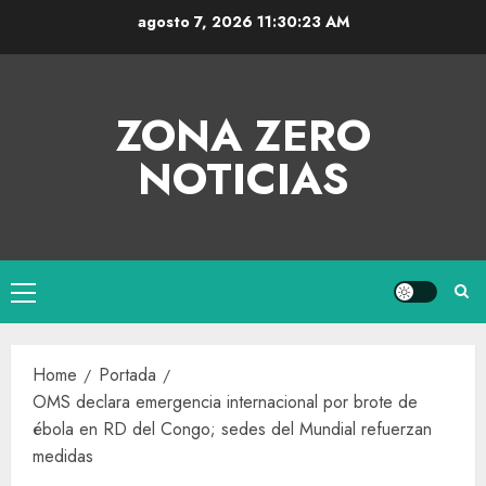
agosto 7, 2026
11:30:23 AM
ZONA ZERO
NOTICIAS
Home
Portada
OMS declara emergencia internacional por brote de
ébola en RD del Congo; sedes del Mundial refuerzan
medidas