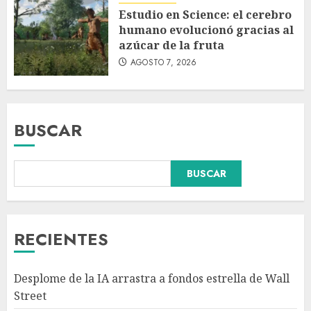
Estudio en Science: el cerebro
humano evolucionó gracias al
azúcar de la fruta
AGOSTO 7, 2026
BUSCAR
BUSCAR
Fallece Carlos Garfias Merlos,
arzobispo emérito de Morelia,
en su natal Tuxpan
AGOSTO 7, 2026
RECIENTES
3
Desplome de la IA arrastra a fondos estrella de Wall
Estudio en Science: el cerebro
Street
humano evolucionó gracias al