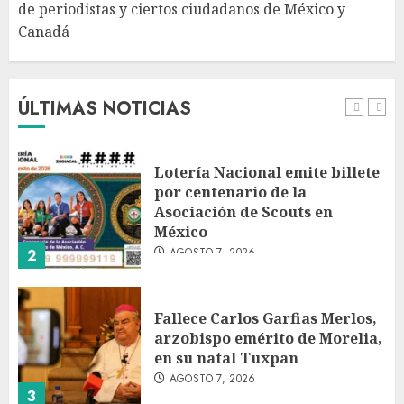
de periodistas y ciertos ciudadanos de México y
Canadá
Desplome de la IA arrastra a
fondos estrella de Wall Street
AGOSTO 7, 2026
ÚLTIMAS NOTICIAS
1
Lotería Nacional emite billete
por centenario de la
Asociación de Scouts en
México
AGOSTO 7, 2026
2
Fallece Carlos Garfias Merlos,
arzobispo emérito de Morelia,
en su natal Tuxpan
AGOSTO 7, 2026
3