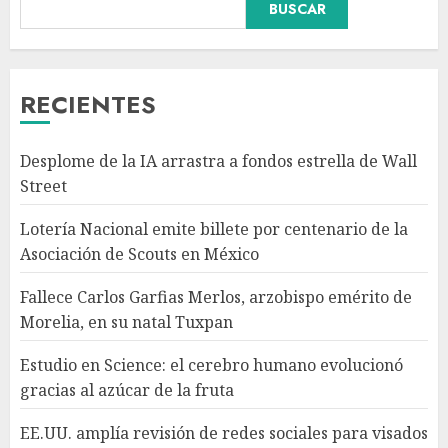
BUSCAR
Fallece Carlos Garfias Merlos,
arzobispo emérito de Morelia,
en su natal Tuxpan
AGOSTO 7, 2026
RECIENTES
3
Desplome de la IA arrastra a fondos estrella de Wall
Estudio en Science: el cerebro
Street
humano evolucionó gracias al
azúcar de la fruta
Lotería Nacional emite billete por centenario de la
AGOSTO 7, 2026
Asociación de Scouts en México
4
Fallece Carlos Garfias Merlos, arzobispo emérito de
Morelia, en su natal Tuxpan
EE.UU. amplía revisión de
redes sociales para visados de
Estudio en Science: el cerebro humano evolucionó
periodistas y ciertos
gracias al azúcar de la fruta
ciudadanos de México y
Canadá
5
EE.UU. amplía revisión de redes sociales para visados
AGOSTO 7, 2026