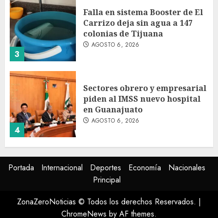
Falla en sistema Booster de El
Carrizo deja sin agua a 147
colonias de Tijuana
AGOSTO 6, 2026
3
Sectores obrero y empresarial
piden al IMSS nuevo hospital
en Guanajuato
AGOSTO 6, 2026
4
Ramírez Marín aspira a la
Portada
Internacional
Deportes
Economía
Nacionales
presidencia del Senado pero
Principal
respeta decisión de Morena
AGOSTO 6, 2026
ZonaZeroNoticias © Todos los derechos Reservados.
|
5
ChromeNews
by AF themes.