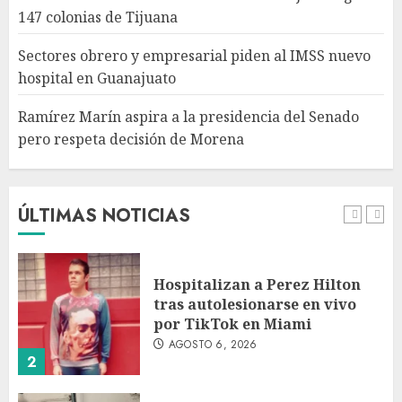
Ramírez Marín aspira a la
147 colonias de Tijuana
presidencia del Senado pero
respeta decisión de Morena
Sectores obrero y empresarial piden al IMSS nuevo
AGOSTO 6, 2026
hospital en Guanajuato
5
Ramírez Marín aspira a la presidencia del Senado
pero respeta decisión de Morena
Detienen a persona por
intentar cobrar cheque falso
de 420,000 pesos en CDMX
AGOSTO 6, 2026
ÚLTIMAS NOTICIAS
1
Hospitalizan a Perez Hilton
tras autolesionarse en vivo
por TikTok en Miami
AGOSTO 6, 2026
2