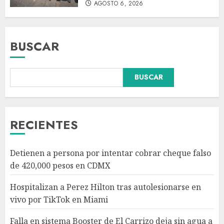
AGOSTO 6, 2026
BUSCAR
Falla en sistema Booster de El
BUSCAR
Carrizo deja sin agua a 147
colonias de Tijuana
AGOSTO 6, 2026
3
RECIENTES
Sectores obrero y empresarial
Detienen a persona por intentar cobrar cheque falso
piden al IMSS nuevo hospital
de 420,000 pesos en CDMX
en Guanajuato
AGOSTO 6, 2026
Hospitalizan a Perez Hilton tras autolesionarse en
4
vivo por TikTok en Miami
Falla en sistema Booster de El Carrizo deja sin agua a