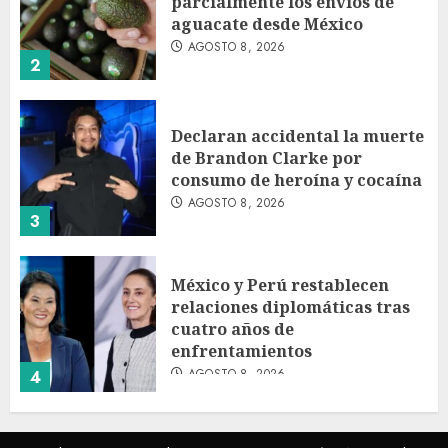
parcialmente los envíos de
aguacate desde México
AGOSTO 8, 2026
2
Declaran accidental la muerte
de Brandon Clarke por
consumo de heroína y cocaína
AGOSTO 8, 2026
3
México y Perú restablecen
relaciones diplomáticas tras
cuatro años de
enfrentamientos
AGOSTO 8, 2026
4
Avances en reproducción