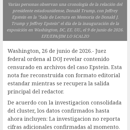
Varias personas observan una cronología de la relación del
presidente estadounidense, Donald Trump, con Jeffrey
Epstein en la "Sala de Lectura en Memoria de Donald J.
Trump y Jeffrey Epstein" el día de la inauguración de la
exposición en Washington, DC, EE. UU., el 9 de junio de 2026.
EFE/EPA/JIM LO SCALZO
Washington, 26 de junio de 2026.- Juez
federal ordena al DOJ revelar contenido
censurado en archivos del caso Epstein. Esta
nota fue reconstruida con formato editorial
estandar mientras se recupera la salida
principal del redactor.
De acuerdo con la investigacion consolidada
del cluster, los datos confirmados hasta
ahora incluyen: La investigacion no reporta
cifras adicionales confirmadas al momento.