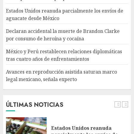
enfrentamientos
Estados Unidos reanuda parcialmente los envíos de
AGOSTO 8, 2026
4
aguacate desde México
Declaran accidental la muerte de Brandon Clarke
Avances en reproducción
por consumo de heroína y cocaína
asistida saturan marco legal
mexicano, señala experto
México y Perú restablecen relaciones diplomáticas
AGOSTO 8, 2026
tras cuatro años de enfrentamientos
5
Avances en reproducción asistida saturan marco
legal mexicano, señala experto
EE. UU. reconoce apoyo de
Sheinbaum contra el narco
pero advierte que persisten
desafíos
ÚLTIMAS NOTICIAS
AGOSTO 8, 2026
1
Estados Unidos reanuda