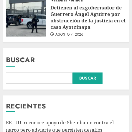
Nacional
Portada
Detienen al exgobernador de
Guerrero Ángel Aguirre por
obstrucción de la justicia en el
caso Ayotzinapa
AGOSTO 7, 2026
BUSCAR
Declaran accidental la muerte
BUSCAR
de Brandon Clarke por
consumo de heroína y cocaína
AGOSTO 8, 2026
3
RECIENTES
México y Perú restablecen
EE. UU. reconoce apoyo de Sheinbaum contra el
relaciones diplomáticas tras
narco pero advierte que persisten desafíos
cuatro años de