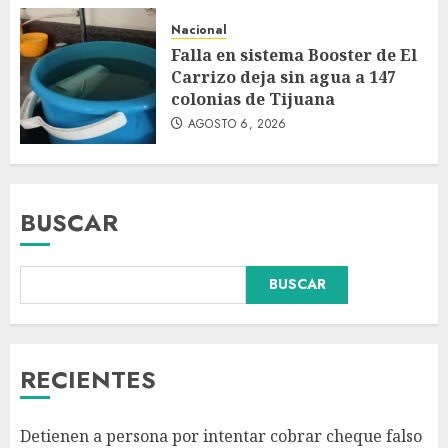
Nacional
Falla en sistema Booster de El
Carrizo deja sin agua a 147
colonias de Tijuana
AGOSTO 6, 2026
BUSCAR
Falla en sistema Booster de El
BUSCAR
Carrizo deja sin agua a 147
colonias de Tijuana
AGOSTO 6, 2026
3
RECIENTES
Sectores obrero y empresarial
Detienen a persona por intentar cobrar cheque falso