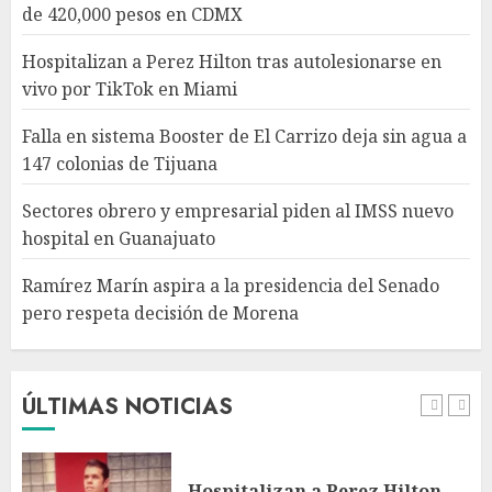
piden al IMSS nuevo hospital
de 420,000 pesos en CDMX
en Guanajuato
AGOSTO 6, 2026
Hospitalizan a Perez Hilton tras autolesionarse en
4
vivo por TikTok en Miami
Falla en sistema Booster de El Carrizo deja sin agua a
Ramírez Marín aspira a la
147 colonias de Tijuana
presidencia del Senado pero
respeta decisión de Morena
Sectores obrero y empresarial piden al IMSS nuevo
AGOSTO 6, 2026
hospital en Guanajuato
5
Ramírez Marín aspira a la presidencia del Senado
pero respeta decisión de Morena
Detienen a persona por
intentar cobrar cheque falso
de 420,000 pesos en CDMX
AGOSTO 6, 2026
ÚLTIMAS NOTICIAS
1
Hospitalizan a Perez Hilton