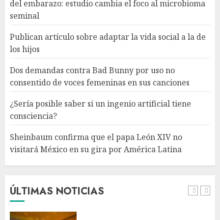
del embarazo: estudio cambia el foco al microbioma
ingenio artificial tiene
seminal
consciencia?
AGOSTO 6, 2026
Publican artículo sobre adaptar la vida social a la de
4
los hijos
Dos demandas contra Bad Bunny por uso no
Sheinbaum confirma que el
consentido de voces femeninas en sus canciones
papa León XIV no visitará
México en su gira por América
¿Sería posible saber si un ingenio artificial tiene
Latina
consciencia?
AGOSTO 6, 2026
5
Sheinbaum confirma que el papa León XIV no
visitará México en su gira por América Latina
Bacterias en el semen también
condicionan el éxito del
embarazo: estudio cambia el
foco al microbioma seminal
ÚLTIMAS NOTICIAS
AGOSTO 6, 2026
1