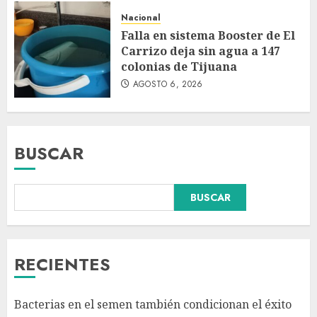
Nacional
Falla en sistema Booster de El
Carrizo deja sin agua a 147
colonias de Tijuana
AGOSTO 6, 2026
BUSCAR
BUSCAR
Dos demandas contra Bad
Bunny por uso no consentido
de voces femeninas en sus
canciones
RECIENTES
AGOSTO 6, 2026
3
Bacterias en el semen también condicionan el éxito
¿Sería posible saber si un