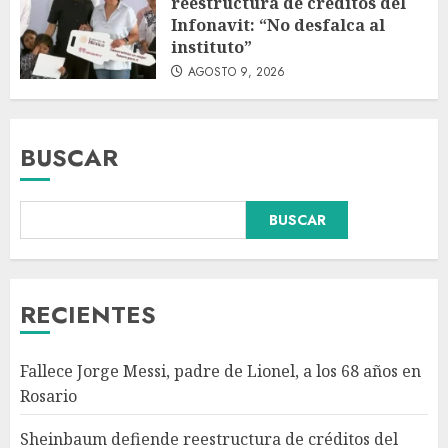
reestructura de créditos del
Infonavit: “No desfalca al
instituto”
AGOSTO 9, 2026
BUSCAR
Colombia respalda soberanía
BUSCAR
de Marruecos sobre el Sáhara
y busca TLC
AGOSTO 9, 2026
3
RECIENTES
Detienen a ‘El Pony’ con fusil
Fallece Jorge Messi, padre de Lionel, a los 68 años en
M4, drogas y arsenal en
Rosario
carretera de Tabasco
AGOSTO 9, 2026
Sheinbaum defiende reestructura de créditos del