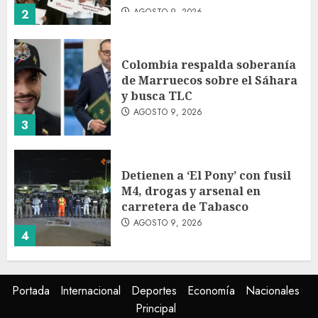
AGOSTO 9, 2026
2
Colombia respalda soberanía
de Marruecos sobre el Sáhara
y busca TLC
AGOSTO 9, 2026
3
Detienen a ‘El Pony’ con fusil
M4, drogas y arsenal en
carretera de Tabasco
AGOSTO 9, 2026
4
Melanie Martinez se presenta
Portada
Internacional
Deportes
Economía
Nacionales
en el Palacio de los Deportes
Principal
con ‘Hades: The Sacrifice Tour’