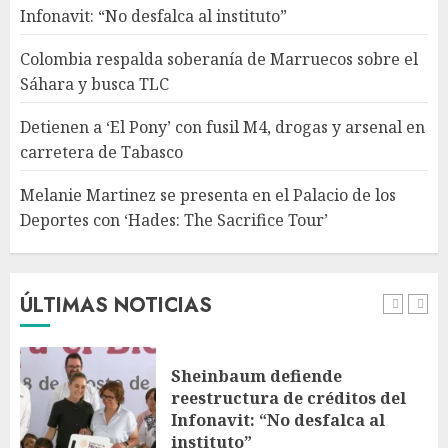
4
Infonavit: “No desfalca al instituto”
Colombia respalda soberanía de Marruecos sobre el
Melanie Martinez se presenta
Sáhara y busca TLC
en el Palacio de los Deportes
con ‘Hades: The Sacrifice Tour’
Detienen a ‘El Pony’ con fusil M4, drogas y arsenal en
AGOSTO 9, 2026
carretera de Tabasco
5
Melanie Martinez se presenta en el Palacio de los
Deportes con ‘Hades: The Sacrifice Tour’
Fallece Jorge Messi, padre de
Lionel, a los 68 años en Rosario
AGOSTO 9, 2026
ÚLTIMAS NOTICIAS
1
Sheinbaum defiende
reestructura de créditos del
Infonavit: “No desfalca al
instituto”