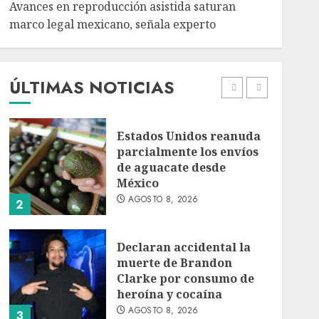
Avances en reproducción asistida saturan
marco legal mexicano, señala experto
EE. UU. reconoce apoyo
de Sheinbaum contra el
narco pero advierte que
persisten desafíos
ÚLTIMAS NOTICIAS
AGOSTO 8, 2026
1
Estados Unidos reanuda
parcialmente los envíos
de aguacate desde
México
AGOSTO 8, 2026
2
Declaran accidental la
muerte de Brandon
Clarke por consumo de
heroína y cocaína
AGOSTO 8, 2026
3