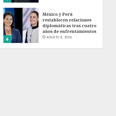
México y Perú
restablecen relaciones
diplomáticas tras cuatro
años de enfrentamientos
AGOSTO 8, 2026
4
Avances en reproducción
asistida saturan marco
legal mexicano, señala
experto
AGOSTO 8, 2026
5
EE. UU. reconoce apoyo
de Sheinbaum contra el
narco pero advierte que
persisten desafíos