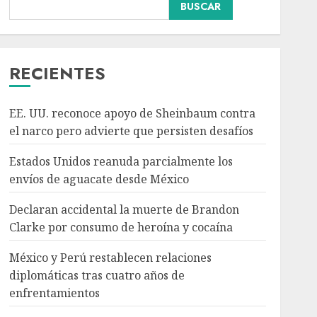
BUSCAR
Declaran accidental la
muerte de Brandon
Clarke por consumo de
heroína y cocaína
RECIENTES
AGOSTO 8, 2026
3
EE. UU. reconoce apoyo de Sheinbaum contra
México y Perú
el narco pero advierte que persisten desafíos
restablecen relaciones
diplomáticas tras cuatro
Estados Unidos reanuda parcialmente los
años de enfrentamientos
envíos de aguacate desde México
AGOSTO 8, 2026
4
Declaran accidental la muerte de Brandon
Clarke por consumo de heroína y cocaína
Avances en reproducción
asistida saturan marco
México y Perú restablecen relaciones
legal mexicano, señala
diplomáticas tras cuatro años de
experto
enfrentamientos
AGOSTO 8, 2026
5