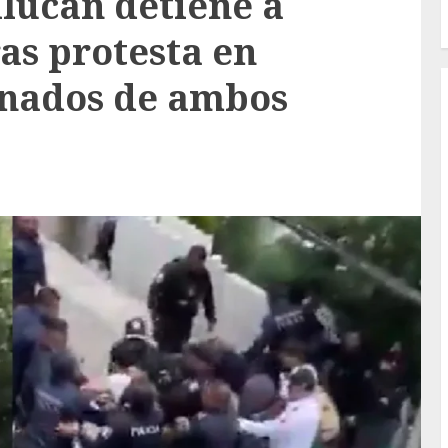
ilucan detiene a
ras protesta en
onados de ambos