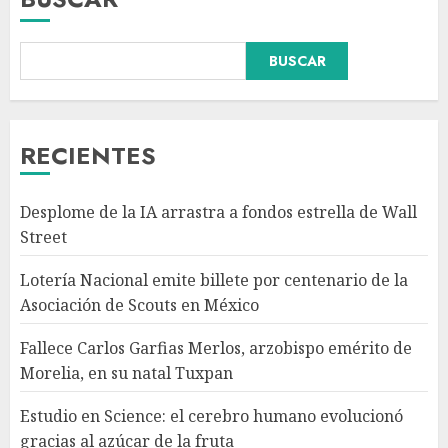
BUSCAR
Fallece Carlos Garfias Merlos,
arzobispo emérito de Morelia,
en su natal Tuxpan
AGOSTO 7, 2026
RECIENTES
3
Desplome de la IA arrastra a fondos estrella de Wall
Estudio en Science: el cerebro
Street
humano evolucionó gracias al
azúcar de la fruta
Lotería Nacional emite billete por centenario de la
AGOSTO 7, 2026
Asociación de Scouts en México
4
Fallece Carlos Garfias Merlos, arzobispo emérito de
Morelia, en su natal Tuxpan
EE.UU. amplía revisión de
redes sociales para visados de
Estudio en Science: el cerebro humano evolucionó
periodistas y ciertos
gracias al azúcar de la fruta
ciudadanos de México y