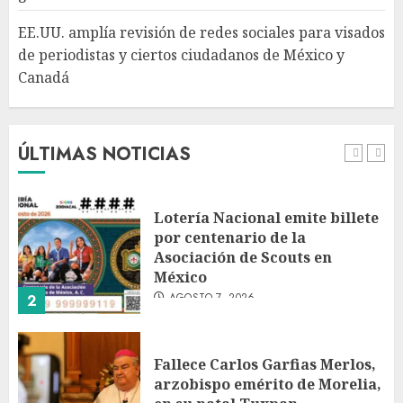
Canadá
5
EE.UU. amplía revisión de redes sociales para visados
AGOSTO 7, 2026
de periodistas y ciertos ciudadanos de México y
Canadá
Desplome de la IA arrastra a
fondos estrella de Wall Street
AGOSTO 7, 2026
ÚLTIMAS NOTICIAS
1
Lotería Nacional emite billete
por centenario de la
Asociación de Scouts en
México
AGOSTO 7, 2026
2
Fallece Carlos Garfias Merlos,
arzobispo emérito de Morelia,