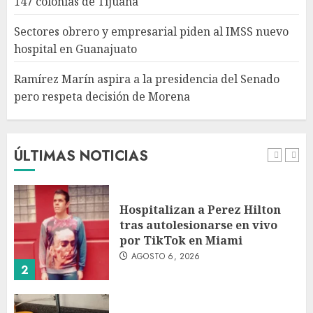
147 colonias de Tijuana
presidencia del Senado pero
respeta decisión de Morena
Sectores obrero y empresarial piden al IMSS nuevo
AGOSTO 6, 2026
hospital en Guanajuato
5
Ramírez Marín aspira a la presidencia del Senado
pero respeta decisión de Morena
Detienen a persona por
intentar cobrar cheque falso
de 420,000 pesos en CDMX
AGOSTO 6, 2026
ÚLTIMAS NOTICIAS
1
Hospitalizan a Perez Hilton
tras autolesionarse en vivo
por TikTok en Miami
AGOSTO 6, 2026
2