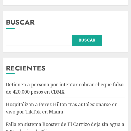
BUSCAR
Falla en sistema Booster de El
BUSCAR
Carrizo deja sin agua a 147
colonias de Tijuana
AGOSTO 6, 2026
3
RECIENTES
Sectores obrero y empresarial
Detienen a persona por intentar cobrar cheque falso
piden al IMSS nuevo hospital
de 420,000 pesos en CDMX
en Guanajuato
AGOSTO 6, 2026
Hospitalizan a Perez Hilton tras autolesionarse en
4
vivo por TikTok en Miami
Falla en sistema Booster de El Carrizo deja sin agua a
Ramírez Marín aspira a la