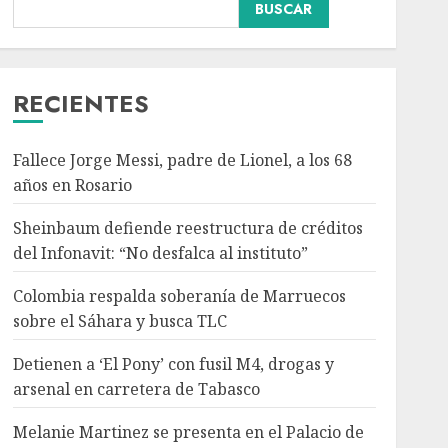
Colombia respalda
BUSCAR
soberanía de Marruecos
sobre el Sáhara y busca
TLC
3
AGOSTO 9, 2026
RECIENTES
Nacional
Detienen a ‘El Pony’ con
Fallece Jorge Messi, padre de Lionel, a los 68
fusil M4, drogas y
años en Rosario
arsenal en carretera de
Tabasco
Sheinbaum defiende reestructura de créditos
4
AGOSTO 9, 2026
del Infonavit: “No desfalca al instituto”
Colombia respalda soberanía de Marruecos
Melanie Martinez se
sobre el Sáhara y busca TLC
presenta en el Palacio de
los Deportes con ‘Hades:
Detienen a ‘El Pony’ con fusil M4, drogas y
The Sacrifice Tour’
arsenal en carretera de Tabasco
AGOSTO 9, 2026
5
Melanie Martinez se presenta en el Palacio de