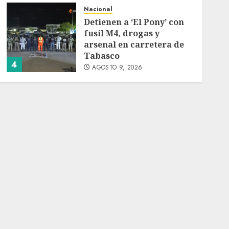
Nacional
Detienen a ‘El Pony’ con
fusil M4, drogas y
arsenal en carretera de
Tabasco
4
AGOSTO 9, 2026
Melanie Martinez se
presenta en el Palacio de
los Deportes con ‘Hades:
The Sacrifice Tour’
AGOSTO 9, 2026
5
Deportes
Internacional
Portada
Fallece Jorge Messi,
padre de Lionel, a los 68
años en Rosario
AGOSTO 9, 2026
1