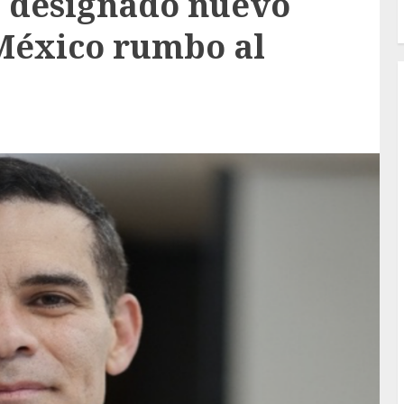
s designado nuevo
México rumbo al