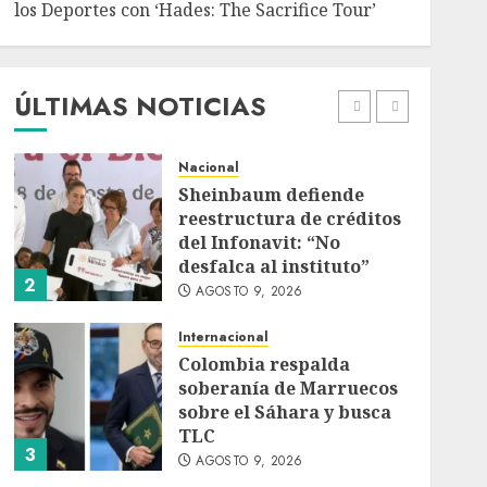
los Deportes con ‘Hades: The Sacrifice Tour’
Deportes
Internacional
Portada
Fallece Jorge Messi,
padre de Lionel, a los 68
años en Rosario
ÚLTIMAS NOTICIAS
AGOSTO 9, 2026
1
Nacional
Sheinbaum defiende
reestructura de créditos
del Infonavit: “No
desfalca al instituto”
2
AGOSTO 9, 2026
Internacional
Colombia respalda
soberanía de Marruecos
sobre el Sáhara y busca
TLC
3
AGOSTO 9, 2026