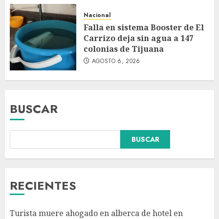
Nacional
Falla en sistema Booster de El
Carrizo deja sin agua a 147
colonias de Tijuana
AGOSTO 6, 2026
BUSCAR
BUSCAR
Sin información disponible
sobre el Aeropuerto
Internacional de la Ciudad de
México
RECIENTES
AGOSTO 6, 2026
3
Turista muere ahogado en alberca de hotel en