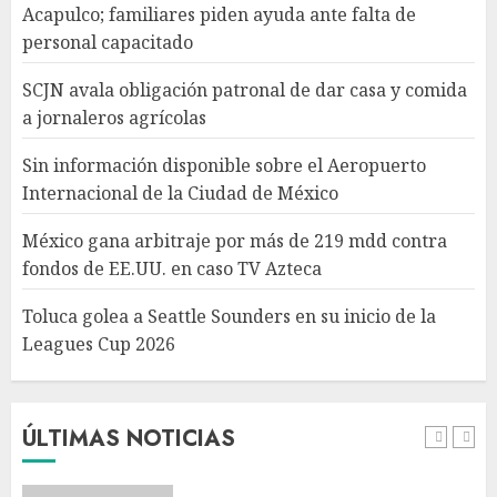
México gana arbitraje por
Acapulco; familiares piden ayuda ante falta de
más de 219 mdd contra fondos
personal capacitado
de EE.UU. en caso TV Azteca
AGOSTO 6, 2026
SCJN avala obligación patronal de dar casa y comida
4
a jornaleros agrícolas
Sin información disponible sobre el Aeropuerto
Toluca golea a Seattle
Internacional de la Ciudad de México
Sounders en su inicio de la
Leagues Cup 2026
México gana arbitraje por más de 219 mdd contra
AGOSTO 6, 2026
fondos de EE.UU. en caso TV Azteca
5
Toluca golea a Seattle Sounders en su inicio de la
Leagues Cup 2026
Turista muere ahogado en
alberca de hotel en Acapulco;
familiares piden ayuda ante
falta de personal capacitado
ÚLTIMAS NOTICIAS
AGOSTO 6, 2026
1