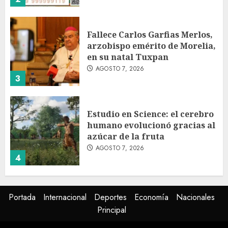
Fallece Carlos Garfias Merlos,
arzobispo emérito de Morelia,
en su natal Tuxpan
AGOSTO 7, 2026
3
Estudio en Science: el cerebro
humano evolucionó gracias al
azúcar de la fruta
AGOSTO 7, 2026
4
EE.UU. amplía revisión de
Portada
Internacional
Deportes
Economía
Nacionales
redes sociales para visados de
Principal
periodistas y ciertos
ciudadanos de México y