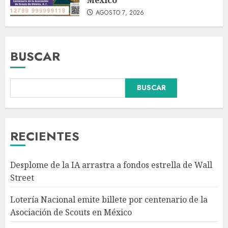
AGOSTO 7, 2026
BUSCAR
BUSCAR
Fallece Carlos Garfias Merlos,
arzobispo emérito de Morelia,
en su natal Tuxpan
AGOSTO 7, 2026
RECIENTES
3
Desplome de la IA arrastra a fondos estrella de Wall
Estudio en Science: el cerebro
Street
humano evolucionó gracias al
azúcar de la fruta
Lotería Nacional emite billete por centenario de la
AGOSTO 7, 2026
Asociación de Scouts en México
4