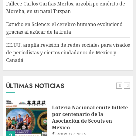
Fallece Carlos Garfias Merlos, arzobispo emérito de
Morelia, en su natal Tuxpan
EE.UU. amplía revisión de
redes sociales para visados de
Estudio en Science: el cerebro humano evolucionó
periodistas y ciertos
gracias al azúcar de la fruta
ciudadanos de México y
Canadá
5
EE.UU. amplía revisión de redes sociales para visados
AGOSTO 7, 2026
de periodistas y ciertos ciudadanos de México y
Canadá
Desplome de la IA arrastra a
fondos estrella de Wall Street
AGOSTO 7, 2026
ÚLTIMAS NOTICIAS
1
Lotería Nacional emite billete
por centenario de la
Asociación de Scouts en
México
AGOSTO 7, 2026
2