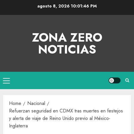
agosto 8, 2026
10:01:47 PM
ZONA ZERO
NOTICIAS
Home
Nacional
Refuerzan seguridad en CDMX tras muertes en festejos
y alerta de viaje de Reino Unido previo al México-
Inglaterra