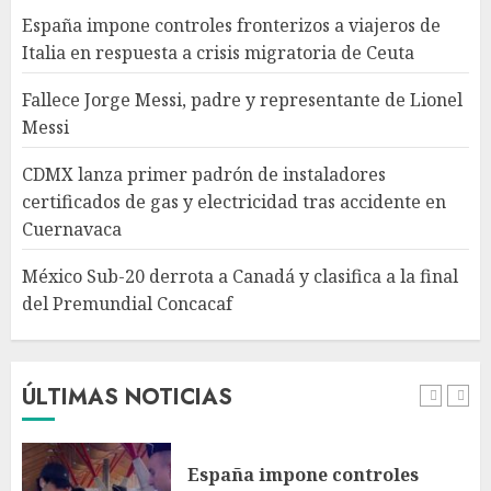
gas y electricidad tras
España impone controles fronterizos a viajeros de
accidente en Cuernavaca
Italia en respuesta a crisis migratoria de Ceuta
AGOSTO 8, 2026
4
Fallece Jorge Messi, padre y representante de Lionel
Messi
México Sub-20 derrota a
Canadá y clasifica a la final del
CDMX lanza primer padrón de instaladores
Premundial Concacaf
certificados de gas y electricidad tras accidente en
AGOSTO 8, 2026
Cuernavaca
5
México Sub-20 derrota a Canadá y clasifica a la final
del Premundial Concacaf
Columna critica la mañanera
como herramienta de control
y señala incongruencia en
regulación del derecho de
ÚLTIMAS NOTICIAS
réplica
1
AGOSTO 8, 2026
España impone controles