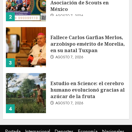
Asociación de Scouts en
México
AGOSTO 7, 2026
2
Fallece Carlos Garfias Merlos,
arzobispo emérito de Morelia,
en su natal Tuxpan
AGOSTO 7, 2026
3
Estudio en Science: el cerebro
humano evolucionó gracias al
azúcar de la fruta
AGOSTO 7, 2026
4
EE.UU. amplía revisión de
Portada
Internacional
Deportes
Economía
Nacionales