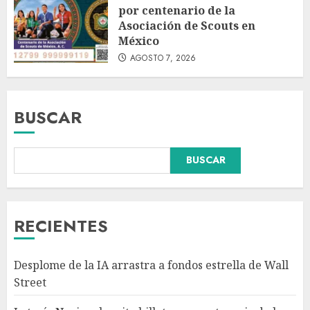
por centenario de la
Asociación de Scouts en
México
AGOSTO 7, 2026
BUSCAR
BUSCAR
Fallece Carlos Garfias Merlos,
arzobispo emérito de Morelia,
en su natal Tuxpan
AGOSTO 7, 2026
RECIENTES
3
Desplome de la IA arrastra a fondos estrella de Wall
Estudio en Science: el cerebro
Street
humano evolucionó gracias al
azúcar de la fruta