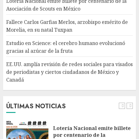
Lotería Nacional emite billete por centenario de la
AGOSTO 7, 2026
Asociación de Scouts en México
4
Fallece Carlos Garfias Merlos, arzobispo emérito de
Morelia, en su natal Tuxpan
EE.UU. amplía revisión de
redes sociales para visados de
Estudio en Science: el cerebro humano evolucionó
periodistas y ciertos
gracias al azúcar de la fruta
ciudadanos de México y
Canadá
5
EE.UU. amplía revisión de redes sociales para visados
AGOSTO 7, 2026
de periodistas y ciertos ciudadanos de México y
Canadá
Desplome de la IA arrastra a
fondos estrella de Wall Street
AGOSTO 7, 2026
ÚLTIMAS NOTICIAS
1
Lotería Nacional emite billete
por centenario de la