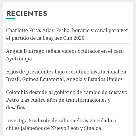
Angola y Estados Unidos
RECIENTES
AGOSTO 7, 2026
3
Charlotte FC vs Atlas: Fecha, horario y canal para ver
Colombia despide al gobierno
el partido de la Leagues Cup 2026
de cambio de Gustavo Petro
tras cuatro años de
Ángela Buitrago señala videos ocultados en el caso
transformaciones y desafíos
Ayotzinapa
AGOSTO 7, 2026
4
Hijos de presidentes bajo escrutinio institucional en
Brasil, Guinea Ecuatorial, Angola y Estados Unidos
Investiga Ssa brote de
salmonelosis vinculado a
Colombia despide al gobierno de cambio de Gustavo
chiles jalapeños de Nuevo
Petro tras cuatro años de transformaciones y
León y Sinaloa
desafíos
AGOSTO 7, 2026
5
Investiga Ssa brote de salmonelosis vinculado a
chiles jalapeños de Nuevo León y Sinaloa
Charlotte FC vs Atlas: Fecha,
horario y canal para ver el