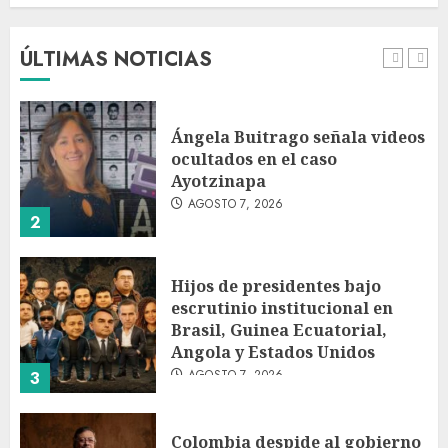
partido de la Leagues Cup
2026
ÚLTIMAS NOTICIAS
AGOSTO 7, 2026
1
Ángela Buitrago señala videos
ocultados en el caso
Ayotzinapa
AGOSTO 7, 2026
2
Hijos de presidentes bajo
escrutinio institucional en
Brasil, Guinea Ecuatorial,
Angola y Estados Unidos
AGOSTO 7, 2026
3
Colombia despide al gobierno