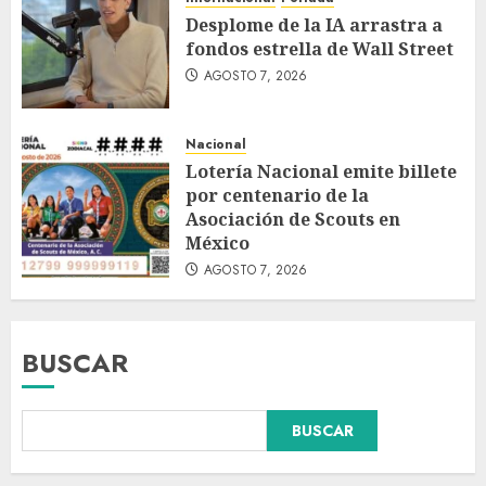
Desplome de la IA arrastra a
fondos estrella de Wall Street
AGOSTO 7, 2026
Nacional
Lotería Nacional emite billete
por centenario de la
Asociación de Scouts en
México
AGOSTO 7, 2026
BUSCAR
BUSCAR
Hijos de presidentes bajo
escrutinio institucional en
Brasil, Guinea Ecuatorial,