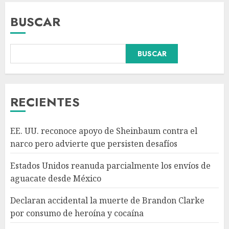
BUSCAR
Declaran accidental la muerte
BUSCAR
de Brandon Clarke por
consumo de heroína y cocaína
AGOSTO 8, 2026
3
RECIENTES
México y Perú restablecen
EE. UU. reconoce apoyo de Sheinbaum contra el
relaciones diplomáticas tras
narco pero advierte que persisten desafíos
cuatro años de
enfrentamientos
Estados Unidos reanuda parcialmente los envíos de
AGOSTO 8, 2026
4
aguacate desde México
Declaran accidental la muerte de Brandon Clarke
Avances en reproducción
por consumo de heroína y cocaína
asistida saturan marco legal
mexicano, señala experto