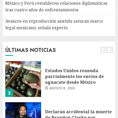
México y Perú restablecen relaciones diplomáticas
AGOSTO 8, 2026
tras cuatro años de enfrentamientos
5
Avances en reproducción asistida saturan marco
legal mexicano, señala experto
EE. UU. reconoce apoyo de
Sheinbaum contra el narco
pero advierte que persisten
desafíos
ÚLTIMAS NOTICIAS
AGOSTO 8, 2026
1
Estados Unidos reanuda
parcialmente los envíos de
aguacate desde México
AGOSTO 8, 2026
2
Declaran accidental la muerte
de Brandon Clarke por