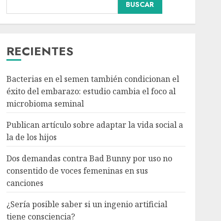
BUSCAR
Dos demandas contra
Bad Bunny por uso no
consentido de voces
femeninas en sus
RECIENTES
canciones
3
AGOSTO 6, 2026
Bacterias en el semen también condicionan el
éxito del embarazo: estudio cambia el foco al
¿Sería posible saber si un
microbioma seminal
ingenio artificial tiene
consciencia?
Publican artículo sobre adaptar la vida social a
AGOSTO 6, 2026
la de los hijos
4
Dos demandas contra Bad Bunny por uso no
consentido de voces femeninas en sus
Sheinbaum confirma que
canciones
el papa León XIV no
visitará México en su
¿Sería posible saber si un ingenio artificial
gira por América Latina
tiene consciencia?
AGOSTO 6, 2026