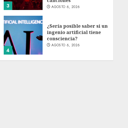
canciones
3
AGOSTO 6, 2026
¿Sería posible saber si un
ingenio artificial tiene
consciencia?
AGOSTO 6, 2026
4
Sheinbaum confirma que
el papa León XIV no
visitará México en su
gira por América Latina
AGOSTO 6, 2026
5
Bacterias en el semen
también condicionan el
éxito del embarazo:
estudio cambia el foco al