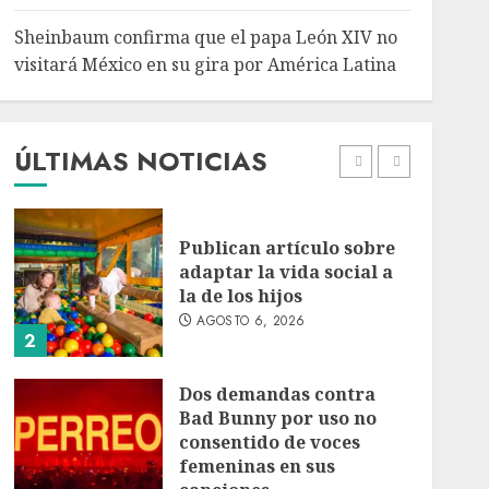
5
Sheinbaum confirma que el papa León XIV no
Bacterias en el semen
visitará México en su gira por América Latina
también condicionan el
éxito del embarazo:
estudio cambia el foco al
microbioma seminal
ÚLTIMAS NOTICIAS
1
AGOSTO 6, 2026
Publican artículo sobre
adaptar la vida social a
la de los hijos
AGOSTO 6, 2026
2
Dos demandas contra
Bad Bunny por uso no
consentido de voces
femeninas en sus