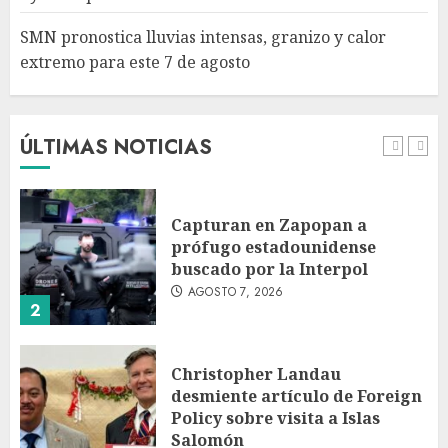
SMN pronostica lluvias intensas, granizo y calor
extremo para este 7 de agosto
Michoacán intensifica
combate a la extorsión en
zona aguacatera y Tierra
Caliente
ÚLTIMAS NOTICIAS
AGOSTO 7, 2026
1
Capturan en Zapopan a
prófugo estadounidense
buscado por la Interpol
AGOSTO 7, 2026
2
Christopher Landau
desmiente artículo de Foreign
Policy sobre visita a Islas
Salomón