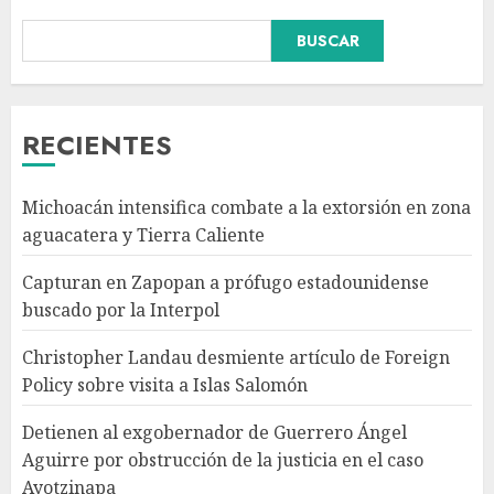
BUSCAR
Christopher Landau
desmiente artículo de Foreign
Policy sobre visita a Islas
Salomón
RECIENTES
AGOSTO 7, 2026
3
Michoacán intensifica combate a la extorsión en zona
Detienen al exgobernador de
aguacatera y Tierra Caliente
Guerrero Ángel Aguirre por
obstrucción de la justicia en el
Capturan en Zapopan a prófugo estadounidense
caso Ayotzinapa
buscado por la Interpol
AGOSTO 7, 2026
4
Christopher Landau desmiente artículo de Foreign
Policy sobre visita a Islas Salomón
SMN pronostica lluvias
intensas, granizo y calor
Detienen al exgobernador de Guerrero Ángel
extremo para este 7 de agosto
Aguirre por obstrucción de la justicia en el caso
AGOSTO 7, 2026
Ayotzinapa
5