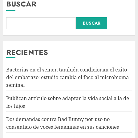
BUSCAR
BUSCAR
Dos demandas contra Bad
Bunny por uso no consentido
de voces femeninas en sus
canciones
RECIENTES
AGOSTO 6, 2026
3
Bacterias en el semen también condicionan el éxito
¿Sería posible saber si un
del embarazo: estudio cambia el foco al microbioma
ingenio artificial tiene
seminal
consciencia?
AGOSTO 6, 2026
Publican artículo sobre adaptar la vida social a la de
4
los hijos
Dos demandas contra Bad Bunny por uso no
Sheinbaum confirma que el
consentido de voces femeninas en sus canciones
papa León XIV no visitará
México en su gira por América