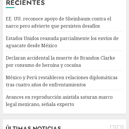
RECIENTES
México y Perú restablecen
EE. UU. reconoce apoyo de Sheinbaum contra el
relaciones diplomáticas tras
narco pero advierte que persisten desafíos
cuatro años de
enfrentamientos
Estados Unidos reanuda parcialmente los envíos de
AGOSTO 8, 2026
4
aguacate desde México
Declaran accidental la muerte de Brandon Clarke
Avances en reproducción
por consumo de heroína y cocaína
asistida saturan marco legal
mexicano, señala experto
México y Perú restablecen relaciones diplomáticas
AGOSTO 8, 2026
tras cuatro años de enfrentamientos
5
Avances en reproducción asistida saturan marco
legal mexicano, señala experto
EE. UU. reconoce apoyo de
Sheinbaum contra el narco
pero advierte que persisten
desafíos
ÚLTIMAS NOTICIAS