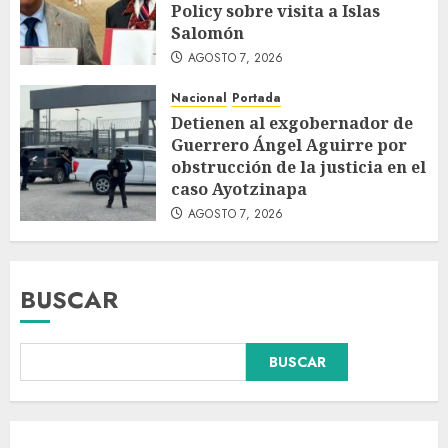
Policy sobre visita a Islas
Salomón
AGOSTO 7, 2026
Nacional
Portada
Detienen al exgobernador de
Guerrero Ángel Aguirre por
obstrucción de la justicia en el
caso Ayotzinapa
AGOSTO 7, 2026
BUSCAR
Declaran accidental la muerte
BUSCAR
de Brandon Clarke por
consumo de heroína y cocaína
AGOSTO 8, 2026
3