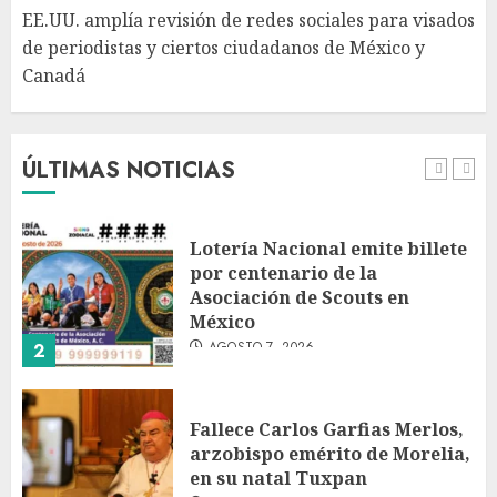
Canadá
5
EE.UU. amplía revisión de redes sociales para visados
AGOSTO 7, 2026
de periodistas y ciertos ciudadanos de México y
Canadá
Desplome de la IA arrastra a
fondos estrella de Wall Street
AGOSTO 7, 2026
ÚLTIMAS NOTICIAS
1
Lotería Nacional emite billete
por centenario de la
Asociación de Scouts en
México
AGOSTO 7, 2026
2
Fallece Carlos Garfias Merlos,
arzobispo emérito de Morelia,
en su natal Tuxpan