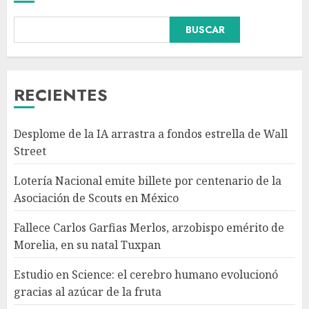
BUSCAR
Fallece Carlos Garfias Merlos,
arzobispo emérito de Morelia,
en su natal Tuxpan
AGOSTO 7, 2026
RECIENTES
3
Desplome de la IA arrastra a fondos estrella de Wall
Estudio en Science: el cerebro
Street
humano evolucionó gracias al
azúcar de la fruta
Lotería Nacional emite billete por centenario de la
AGOSTO 7, 2026
Asociación de Scouts en México
4
Fallece Carlos Garfias Merlos, arzobispo emérito de
Morelia, en su natal Tuxpan
EE.UU. amplía revisión de
redes sociales para visados de
Estudio en Science: el cerebro humano evolucionó
periodistas y ciertos
gracias al azúcar de la fruta
ciudadanos de México y