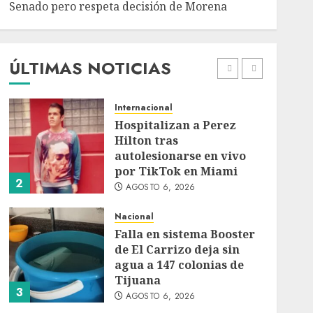
Senado pero respeta decisión de Morena
Detienen a persona por
intentar cobrar cheque
falso de 420,000 pesos en
CDMX
ÚLTIMAS NOTICIAS
1
AGOSTO 6, 2026
Internacional
Hospitalizan a Perez
Hilton tras
autolesionarse en vivo
por TikTok en Miami
2
AGOSTO 6, 2026
Nacional
Falla en sistema Booster
de El Carrizo deja sin
agua a 147 colonias de
Tijuana
3
AGOSTO 6, 2026