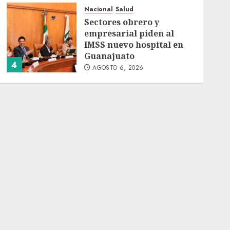
Nacional
Salud
Sectores obrero y
empresarial piden al
IMSS nuevo hospital en
Guanajuato
4
AGOSTO 6, 2026
Nacional
Ramírez Marín aspira a
la presidencia del
Senado pero respeta
decisión de Morena
5
AGOSTO 6, 2026
Nacional
Detienen a persona por
intentar cobrar cheque
falso de 420,000 pesos en
CDMX
1
AGOSTO 6, 2026