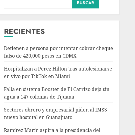
Falla en sistema Booster
BUSCAR
de El Carrizo deja sin
agua a 147 colonias de
Tijuana
3
AGOSTO 6, 2026
RECIENTES
Nacional
Salud
Sectores obrero y
Detienen a persona por intentar cobrar cheque
empresarial piden al
falso de 420,000 pesos en CDMX
IMSS nuevo hospital en
Guanajuato
Hospitalizan a Perez Hilton tras autolesionarse
4
AGOSTO 6, 2026
en vivo por TikTok en Miami
Nacional
Falla en sistema Booster de El Carrizo deja sin
Ramírez Marín aspira a
agua a 147 colonias de Tijuana
la presidencia del
Senado pero respeta
Sectores obrero y empresarial piden al IMSS
decisión de Morena
nuevo hospital en Guanajuato
5
AGOSTO 6, 2026
Ramírez Marín aspira a la presidencia del
Nacional