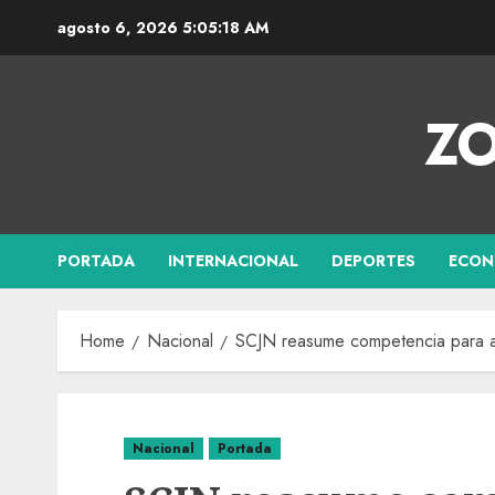
agosto 6, 2026
5:05:19 AM
ZO
PORTADA
INTERNACIONAL
DEPORTES
ECON
Home
Nacional
SCJN reasume competencia para an
Nacional
Portada