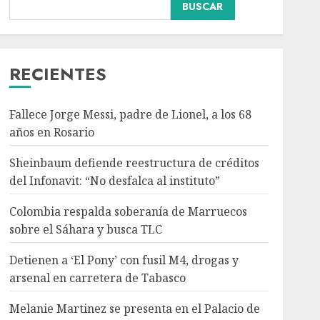
Colombia respalda
BUSCAR
soberanía de Marruecos
sobre el Sáhara y busca
TLC
3
AGOSTO 9, 2026
RECIENTES
Nacional
Detienen a ‘El Pony’ con
Fallece Jorge Messi, padre de Lionel, a los 68
fusil M4, drogas y
años en Rosario
arsenal en carretera de
Tabasco
Sheinbaum defiende reestructura de créditos
4
AGOSTO 9, 2026
del Infonavit: “No desfalca al instituto”
Colombia respalda soberanía de Marruecos
Melanie Martinez se
sobre el Sáhara y busca TLC
presenta en el Palacio de
los Deportes con ‘Hades:
Detienen a ‘El Pony’ con fusil M4, drogas y
The Sacrifice Tour’
arsenal en carretera de Tabasco
AGOSTO 9, 2026
5
Melanie Martinez se presenta en el Palacio de