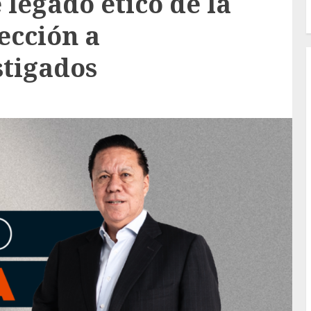
egado ético de la
ección a
stigados