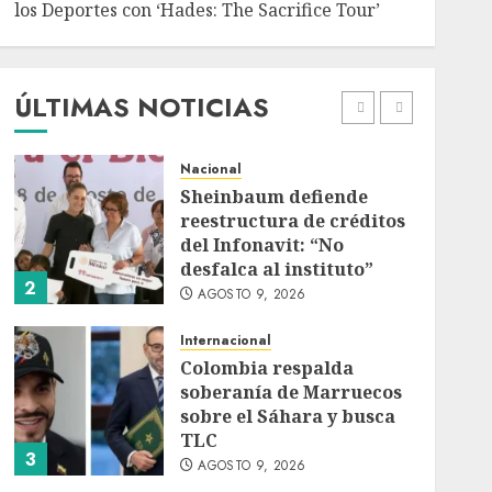
los Deportes con ‘Hades: The Sacrifice Tour’
Deportes
Internacional
Portada
Fallece Jorge Messi,
padre de Lionel, a los 68
años en Rosario
ÚLTIMAS NOTICIAS
AGOSTO 9, 2026
1
Nacional
Sheinbaum defiende
reestructura de créditos
del Infonavit: “No
desfalca al instituto”
2
AGOSTO 9, 2026
Internacional
Colombia respalda
soberanía de Marruecos
sobre el Sáhara y busca
TLC
3
AGOSTO 9, 2026