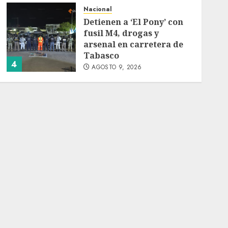
Nacional
Detienen a ‘El Pony’ con
fusil M4, drogas y
arsenal en carretera de
Tabasco
4
AGOSTO 9, 2026
Melanie Martinez se
presenta en el Palacio de
los Deportes con ‘Hades:
The Sacrifice Tour’
AGOSTO 9, 2026
5
Deportes
Internacional
Portada
Fallece Jorge Messi,
padre de Lionel, a los 68
años en Rosario
AGOSTO 9, 2026
1