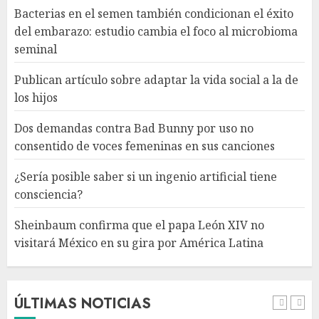
Bacterias en el semen también condicionan el éxito
¿Sería posible saber si un
del embarazo: estudio cambia el foco al microbioma
ingenio artificial tiene
seminal
consciencia?
AGOSTO 6, 2026
Publican artículo sobre adaptar la vida social a la de
4
los hijos
Dos demandas contra Bad Bunny por uso no
Sheinbaum confirma que el
consentido de voces femeninas en sus canciones
papa León XIV no visitará
México en su gira por América
¿Sería posible saber si un ingenio artificial tiene
Latina
consciencia?
AGOSTO 6, 2026
5
Sheinbaum confirma que el papa León XIV no
visitará México en su gira por América Latina
Bacterias en el semen también
condicionan el éxito del
embarazo: estudio cambia el
foco al microbioma seminal
ÚLTIMAS NOTICIAS
AGOSTO 6, 2026
1