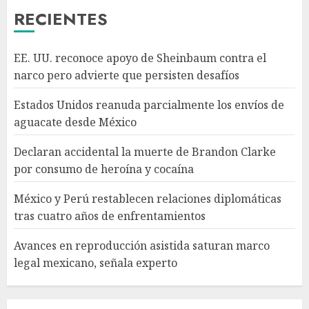
3
RECIENTES
México y Perú restablecen
EE. UU. reconoce apoyo de Sheinbaum contra el
relaciones diplomáticas tras
narco pero advierte que persisten desafíos
cuatro años de
enfrentamientos
Estados Unidos reanuda parcialmente los envíos de
AGOSTO 8, 2026
4
aguacate desde México
Declaran accidental la muerte de Brandon Clarke
Avances en reproducción
por consumo de heroína y cocaína
asistida saturan marco legal
mexicano, señala experto
México y Perú restablecen relaciones diplomáticas
AGOSTO 8, 2026
tras cuatro años de enfrentamientos
5
Avances en reproducción asistida saturan marco
legal mexicano, señala experto
EE. UU. reconoce apoyo de
Sheinbaum contra el narco
pero advierte que persisten
desafíos