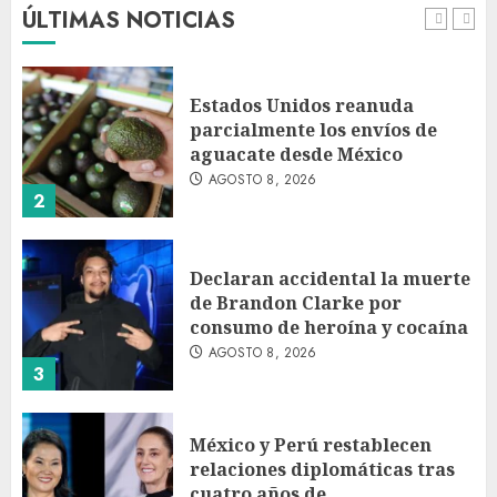
ÚLTIMAS NOTICIAS
AGOSTO 8, 2026
1
Estados Unidos reanuda
parcialmente los envíos de
aguacate desde México
AGOSTO 8, 2026
2
Declaran accidental la muerte
de Brandon Clarke por
consumo de heroína y cocaína
AGOSTO 8, 2026
3
México y Perú restablecen
relaciones diplomáticas tras
cuatro años de