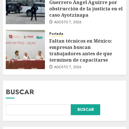
Guerrero Ángel Aguirre por
obstrucción de la justicia en el
caso Ayotzinapa
AGOSTO 7, 2026
Portada
Faltan técnicos en México:
empresas buscan
trabajadores antes de que
terminen de capacitarse
AGOSTO 7, 2026
BUSCAR
Declaran accidental la muerte
BUSCAR
de Brandon Clarke por
consumo de heroína y cocaína
AGOSTO 8, 2026