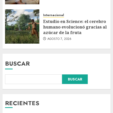
Internacional
Estudio en Science: el cerebro
humano evolucionó gracias al
azúcar de la fruta
AGOSTO 7, 2026
BUSCAR
BUSCAR
Fallece Carlos Garfias Merlos,
arzobispo emérito de Morelia,
en su natal Tuxpan
AGOSTO 7, 2026
RECIENTES
3