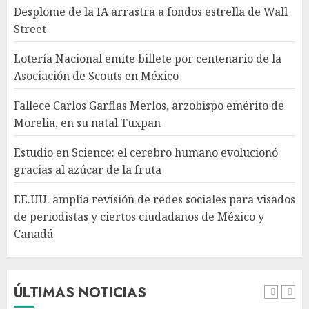
Desplome de la IA arrastra a fondos estrella de Wall
Estudio en Science: el cerebro
Street
humano evolucionó gracias al
azúcar de la fruta
Lotería Nacional emite billete por centenario de la
AGOSTO 7, 2026
Asociación de Scouts en México
4
Fallece Carlos Garfias Merlos, arzobispo emérito de
Morelia, en su natal Tuxpan
EE.UU. amplía revisión de
redes sociales para visados de
Estudio en Science: el cerebro humano evolucionó
periodistas y ciertos
gracias al azúcar de la fruta
ciudadanos de México y
Canadá
5
EE.UU. amplía revisión de redes sociales para visados
AGOSTO 7, 2026
de periodistas y ciertos ciudadanos de México y
Canadá
Desplome de la IA arrastra a
fondos estrella de Wall Street
AGOSTO 7, 2026
ÚLTIMAS NOTICIAS
1