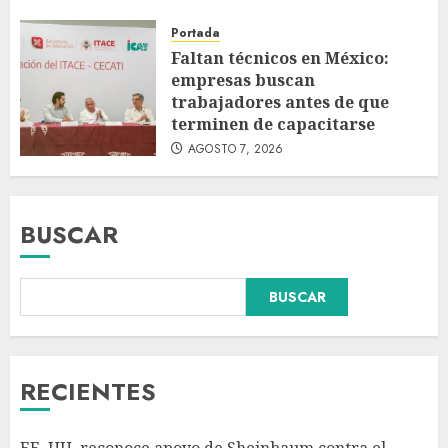
Portada
Faltan técnicos en México:
empresas buscan
trabajadores antes de que
terminen de capacitarse
AGOSTO 7, 2026
BUSCAR
Declaran accidental la muerte
BUSCAR
de Brandon Clarke por
consumo de heroína y cocaína
AGOSTO 8, 2026
3
RECIENTES
México y Perú restablecen