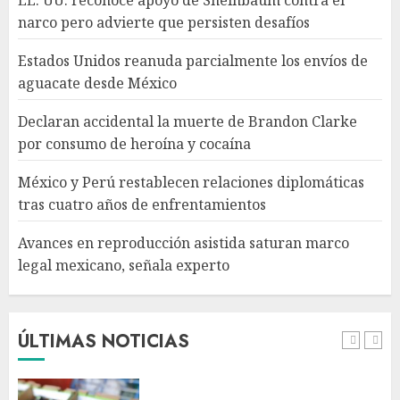
EE. UU. reconoce apoyo de Sheinbaum contra el
relaciones diplomáticas tras
narco pero advierte que persisten desafíos
cuatro años de
enfrentamientos
Estados Unidos reanuda parcialmente los envíos de
AGOSTO 8, 2026
4
aguacate desde México
Declaran accidental la muerte de Brandon Clarke
Avances en reproducción
por consumo de heroína y cocaína
asistida saturan marco legal
mexicano, señala experto
México y Perú restablecen relaciones diplomáticas
AGOSTO 8, 2026
tras cuatro años de enfrentamientos
5
Avances en reproducción asistida saturan marco
legal mexicano, señala experto
EE. UU. reconoce apoyo de
Sheinbaum contra el narco
pero advierte que persisten
desafíos
ÚLTIMAS NOTICIAS
AGOSTO 8, 2026
1