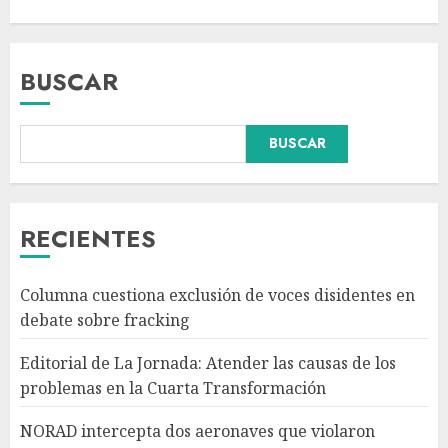
BUSCAR
BUSCAR
NORAD intercepta dos
aeronaves que violaron
espacio aéreo restringido en
Bedminster
RECIENTES
AGOSTO 10, 2026
3
Columna cuestiona exclusión de voces disidentes en
Aprueba 72.1% gestión de
debate sobre fracking
Sheinbaum en agosto; 71.2%
ve a padres como
Editorial de La Jornada: Atender las causas de los
responsables de menores en
problemas en la Cuarta Transformación
redes
4
AGOSTO 10, 2026
NORAD intercepta dos aeronaves que violaron