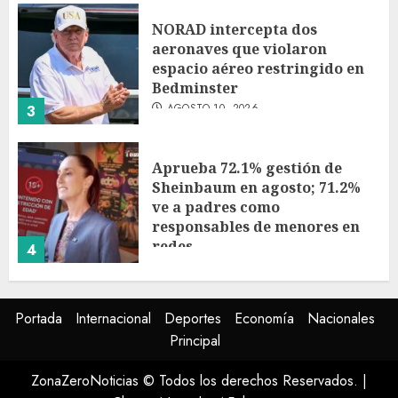
NORAD intercepta dos
aeronaves que violaron
espacio aéreo restringido en
Bedminster
AGOSTO 10, 2026
3
Aprueba 72.1% gestión de
Sheinbaum en agosto; 71.2%
ve a padres como
responsables de menores en
redes
4
AGOSTO 10, 2026
Grecia Quiroz abre la puerta a
Portada
Internacional
Deportes
Economía
Nacionales
relación con partidos políticos
Principal
en su segundo Informe
AGOSTO 10, 2026
ZonaZeroNoticias © Todos los derechos Reservados.
|
5