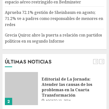
espacio aéreo restringido en Bedminster
Grecia Quiroz abre la puerta a
relación con partidos políticos
Aprueba 72.1% gestión de Sheinbaum en agosto;
en su segundo Informe
71.2% ve a padres como responsables de menores en
AGOSTO 10, 2026
redes
5
Grecia Quiroz abre la puerta a relación con partidos
políticos en su segundo Informe
Columna cuestiona exclusión
de voces disidentes en debate
sobre fracking
AGOSTO 10, 2026
ÚLTIMAS NOTICIAS
1
Editorial de La Jornada:
Atender las causas de los
problemas en la Cuarta
Transformación
AGOSTO 10, 2026
2