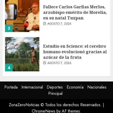
Fallece Carlos Garfias Merlos,
arzobispo emérito de Morelia,
en su natal Tuxpan
AGOSTO 7, 2026
3
Estudio en Science: el cerebro
humano evolucionó gracias al
azúcar de la fruta
AGOSTO 7, 2026
4
EE.UU. amplía revisión de
Portada
Internacional
Deportes
Economía
Nacionales
redes sociales para visados de
Principal
periodistas y ciertos
ciudadanos de México y
ZonaZeroNoticias © Todos los derechos Reservados.
|
Canadá
5
ChromeNews
by AF themes.
AGOSTO 7, 2026