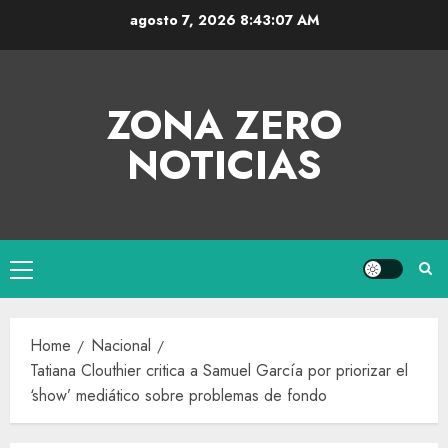
agosto 7, 2026
8:43:08 AM
ZONA ZERO
NOTICIAS
Home
Nacional
Tatiana Clouthier critica a Samuel García por priorizar el
‘show’ mediático sobre problemas de fondo