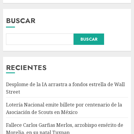
BUSCAR
BUSCAR
Fallece Carlos Garfias Merlos,
arzobispo emérito de Morelia,
en su natal Tuxpan
AGOSTO 7, 2026
RECIENTES
3
Desplome de la IA arrastra a fondos estrella de Wall
Estudio en Science: el cerebro
Street
humano evolucionó gracias al
azúcar de la fruta
Lotería Nacional emite billete por centenario de la
AGOSTO 7, 2026
Asociación de Scouts en México
4
Fallece Carlos Garfias Merlos, arzobispo emérito de
Morelia, en su natal Tuxpan