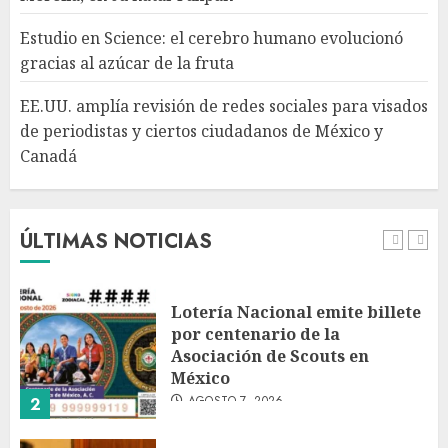
EE.UU. amplía revisión de
redes sociales para visados de
Estudio en Science: el cerebro humano evolucionó
periodistas y ciertos
gracias al azúcar de la fruta
ciudadanos de México y
Canadá
5
EE.UU. amplía revisión de redes sociales para visados
AGOSTO 7, 2026
de periodistas y ciertos ciudadanos de México y
Canadá
Desplome de la IA arrastra a
fondos estrella de Wall Street
AGOSTO 7, 2026
ÚLTIMAS NOTICIAS
1
Lotería Nacional emite billete
por centenario de la
Asociación de Scouts en
México
AGOSTO 7, 2026
2