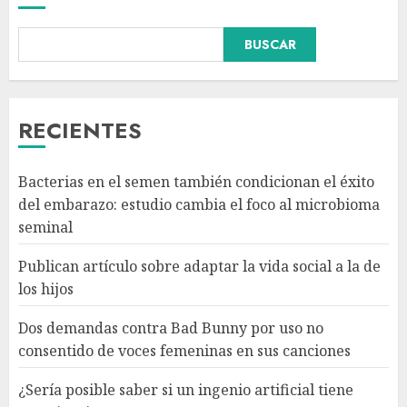
BUSCAR
Dos demandas contra Bad
Bunny por uso no consentido
de voces femeninas en sus
canciones
RECIENTES
AGOSTO 6, 2026
3
Bacterias en el semen también condicionan el éxito
¿Sería posible saber si un
del embarazo: estudio cambia el foco al microbioma
ingenio artificial tiene
seminal
consciencia?
AGOSTO 6, 2026
Publican artículo sobre adaptar la vida social a la de
4
los hijos
Dos demandas contra Bad Bunny por uso no
Sheinbaum confirma que el
consentido de voces femeninas en sus canciones
papa León XIV no visitará
México en su gira por América
¿Sería posible saber si un ingenio artificial tiene
Latina