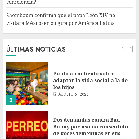
consciencia?
AGOSTO 6, 2026
5
Sheinbaum confirma que el papa León XIV no
visitará México en su gira por América Latina
Bacterias en el semen también
condicionan el éxito del
embarazo: estudio cambia el
foco al microbioma seminal
ÚLTIMAS NOTICIAS
AGOSTO 6, 2026
1
Publican artículo sobre
adaptar la vida social a la de
los hijos
AGOSTO 6, 2026
2
Dos demandas contra Bad
Bunny por uso no consentido
de voces femeninas en sus