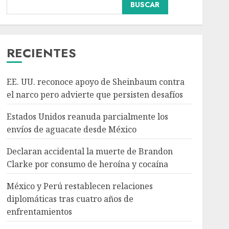
BUSCAR
Declaran accidental la
muerte de Brandon
Clarke por consumo de
heroína y cocaína
RECIENTES
AGOSTO 8, 2026
3
EE. UU. reconoce apoyo de Sheinbaum contra
México y Perú
el narco pero advierte que persisten desafíos
restablecen relaciones
diplomáticas tras cuatro
Estados Unidos reanuda parcialmente los
años de enfrentamientos
envíos de aguacate desde México
AGOSTO 8, 2026
4
Declaran accidental la muerte de Brandon
Clarke por consumo de heroína y cocaína
Avances en reproducción
asistida saturan marco
México y Perú restablecen relaciones
legal mexicano, señala
diplomáticas tras cuatro años de
experto
enfrentamientos
AGOSTO 8, 2026
5