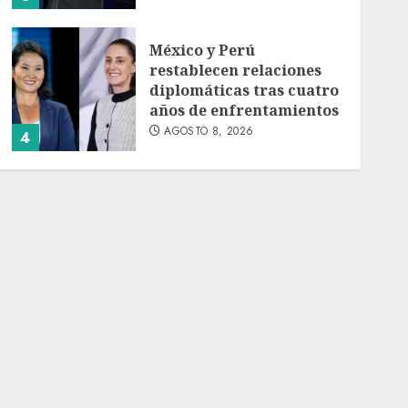
México y Perú
restablecen relaciones
diplomáticas tras cuatro
años de enfrentamientos
AGOSTO 8, 2026
4
Avances en reproducción
asistida saturan marco
legal mexicano, señala
experto
AGOSTO 8, 2026
5
EE. UU. reconoce apoyo
de Sheinbaum contra el
narco pero advierte que
persisten desafíos