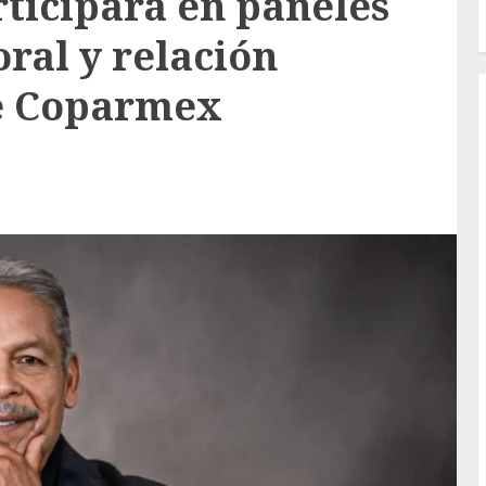
ticipará en paneles
ral y relación
de Coparmex