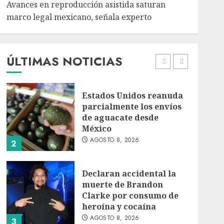
Avances en reproducción asistida saturan
marco legal mexicano, señala experto
EE. UU. reconoce apoyo
de Sheinbaum contra el
narco pero advierte que
persisten desafíos
ÚLTIMAS NOTICIAS
AGOSTO 8, 2026
1
Estados Unidos reanuda
parcialmente los envíos
de aguacate desde
México
AGOSTO 8, 2026
2
Declaran accidental la
muerte de Brandon
Clarke por consumo de
heroína y cocaína
AGOSTO 8, 2026
3