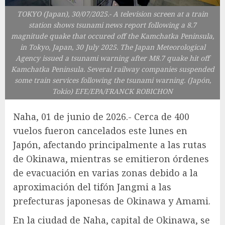
TOKYO (Japan), 30/07/2025.- A television screen at a train
station shows tsunami news report following a 8.7
magnitude quake that occured off the Kamchatka Peninsula,
in Tokyo, Japan, 30 July 2025. The Japan Meteorological
Agency issued a tsunami warning after M8.7 quake hit off
Kamchatka Peninsula. Several railway companies suspended
some train services following the tsunami warning. (Japón,
Tokio) EFE/EPA/FRANCK ROBICHON
Naha, 01 de junio de 2026.- Cerca de 400
vuelos fueron cancelados este lunes en
Japón, afectando principalmente a las rutas
de Okinawa, mientras se emitieron órdenes
de evacuación en varias zonas debido a la
aproximación del tifón Jangmi a las
prefecturas japonesas de Okinawa y Amami.
En la ciudad de Naha, capital de Okinawa, se