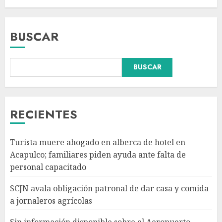
BUSCAR
BUSCAR
Sin información disponible
sobre el Aeropuerto
Internacional de la Ciudad de
México
RECIENTES
AGOSTO 6, 2026
3
Turista muere ahogado en alberca de hotel en
México gana arbitraje por
Acapulco; familiares piden ayuda ante falta de
más de 219 mdd contra fondos
personal capacitado
de EE.UU. en caso TV Azteca
AGOSTO 6, 2026
SCJN avala obligación patronal de dar casa y comida
4
a jornaleros agrícolas
Sin información disponible sobre el Aeropuerto