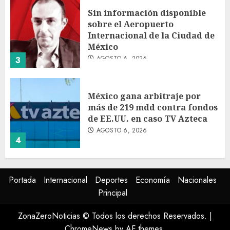
Sin información disponible
sobre el Aeropuerto
Internacional de la Ciudad de
México
AGOSTO 6, 2026
3
México gana arbitraje por
más de 219 mdd contra fondos
de EE.UU. en caso TV Azteca
AGOSTO 6, 2026
4
Toluca golea a Seattle
Portada
Internacional
Deportes
Economía
Nacionales
Sounders en su inicio de la
Principal
Leagues Cup 2026
AGOSTO 6, 2026
ZonaZeroNoticias © Todos los derechos Reservados.
|
5
ChromeNews
by AF themes.