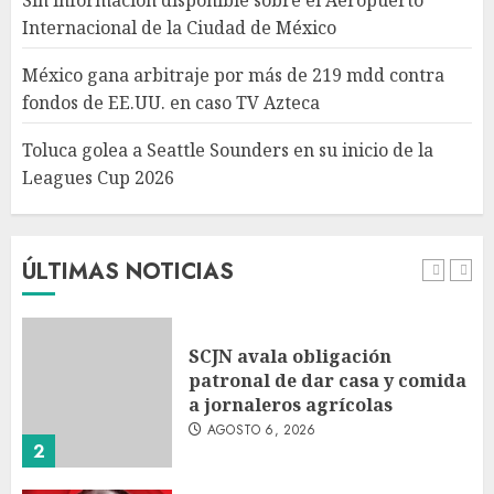
Toluca golea a Seattle
Internacional de la Ciudad de México
Sounders en su inicio de la
Leagues Cup 2026
México gana arbitraje por más de 219 mdd contra
AGOSTO 6, 2026
fondos de EE.UU. en caso TV Azteca
5
Toluca golea a Seattle Sounders en su inicio de la
Leagues Cup 2026
Turista muere ahogado en
alberca de hotel en Acapulco;
familiares piden ayuda ante
falta de personal capacitado
ÚLTIMAS NOTICIAS
AGOSTO 6, 2026
1
SCJN avala obligación
patronal de dar casa y comida
a jornaleros agrícolas
AGOSTO 6, 2026
2