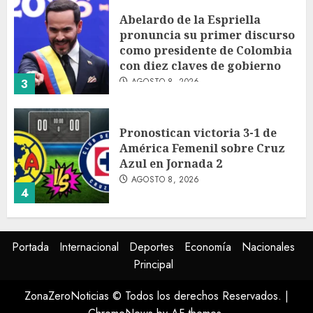
Abelardo de la Espriella
pronuncia su primer discurso
como presidente de Colombia
con diez claves de gobierno
AGOSTO 8, 2026
3
Pronostican victoria 3-1 de
América Femenil sobre Cruz
Azul en Jornada 2
AGOSTO 8, 2026
4
Persisten dudas y retos en la
Portada
Internacional
Deportes
Economía
Nacionales
implementación de la Nueva
Principal
Escuela Mexicana
AGOSTO 8, 2026
ZonaZeroNoticias © Todos los derechos Reservados.
|
5