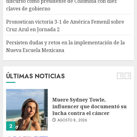
discurso como presidente de Colombia con diez
Persisten dudas y retos en la
claves de gobierno
implementación de la Nueva
Escuela Mexicana
Pronostican victoria 3-1 de América Femenil sobre
AGOSTO 8, 2026
Cruz Azul en Jornada 2
5
Persisten dudas y retos en la implementación de la
Nueva Escuela Mexicana
México Sub-20 derrota a
Canadá y clasifica a la final del
Premundial Concacaf
AGOSTO 8, 2026
ÚLTIMAS NOTICIAS
1
Muere Sydney Towle,
influencer que documentó su
lucha contra el cáncer
AGOSTO 8, 2026
2