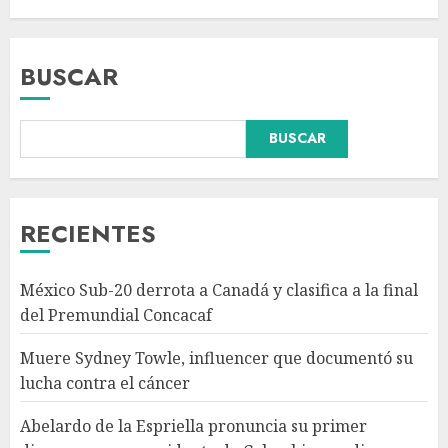
BUSCAR
BUSCAR
Abelardo de la Espriella
pronuncia su primer discurso
como presidente de Colombia
con diez claves de gobierno
RECIENTES
AGOSTO 8, 2026
3
México Sub-20 derrota a Canadá y clasifica a la final
Pronostican victoria 3-1 de
del Premundial Concacaf
América Femenil sobre Cruz
Azul en Jornada 2
Muere Sydney Towle, influencer que documentó su
AGOSTO 8, 2026
lucha contra el cáncer
4
Abelardo de la Espriella pronuncia su primer