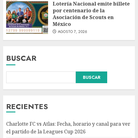
Lotería Nacional emite billete
por centenario de la
Asociación de Scouts en
México
AGOSTO 7, 2026
BUSCAR
BUSCAR
Hijos de presidentes bajo
escrutinio institucional en
Brasil, Guinea Ecuatorial,
Angola y Estados Unidos
RECIENTES
AGOSTO 7, 2026
3
Charlotte FC vs Atlas: Fecha, horario y canal para ver
Colombia despide al gobierno
el partido de la Leagues Cup 2026
de cambio de Gustavo Petro