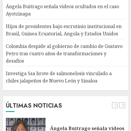
tras cuatro años de
Ángela Buitrago señala videos ocultados en el caso
transformaciones y desafíos
Ayotzinapa
AGOSTO 7, 2026
4
Hijos de presidentes bajo escrutinio institucional en
Brasil, Guinea Ecuatorial, Angola y Estados Unidos
Investiga Ssa brote de
salmonelosis vinculado a
Colombia despide al gobierno de cambio de Gustavo
chiles jalapeños de Nuevo
Petro tras cuatro años de transformaciones y
León y Sinaloa
desafíos
AGOSTO 7, 2026
5
Investiga Ssa brote de salmonelosis vinculado a
chiles jalapeños de Nuevo León y Sinaloa
Charlotte FC vs Atlas: Fecha,
horario y canal para ver el
partido de la Leagues Cup
2026
ÚLTIMAS NOTICIAS
AGOSTO 7, 2026
1
Ángela Buitrago señala videos