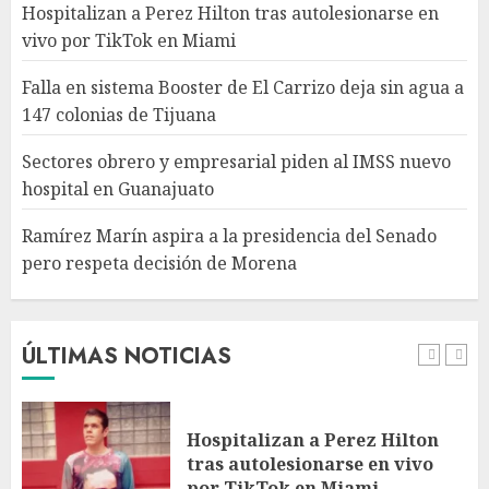
AGOSTO 6, 2026
Hospitalizan a Perez Hilton tras autolesionarse en
4
vivo por TikTok en Miami
Falla en sistema Booster de El Carrizo deja sin agua a
Ramírez Marín aspira a la
147 colonias de Tijuana
presidencia del Senado pero
respeta decisión de Morena
Sectores obrero y empresarial piden al IMSS nuevo
AGOSTO 6, 2026
hospital en Guanajuato
5
Ramírez Marín aspira a la presidencia del Senado
pero respeta decisión de Morena
Detienen a persona por
intentar cobrar cheque falso
de 420,000 pesos en CDMX
AGOSTO 6, 2026
ÚLTIMAS NOTICIAS
1
Hospitalizan a Perez Hilton
tras autolesionarse en vivo
por TikTok en Miami