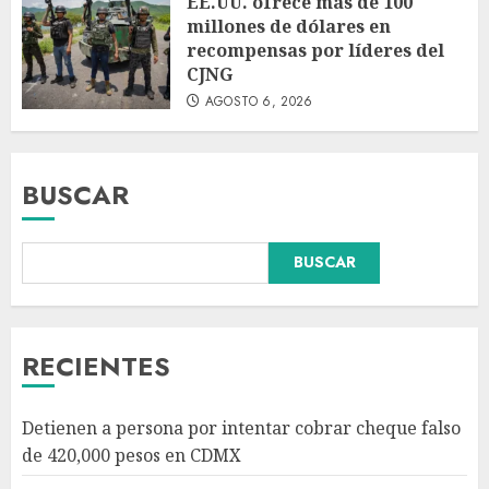
EE.UU. ofrece más de 100
millones de dólares en
recompensas por líderes del
CJNG
AGOSTO 6, 2026
BUSCAR
Falla en sistema Booster de El
BUSCAR
Carrizo deja sin agua a 147
colonias de Tijuana
AGOSTO 6, 2026
3
RECIENTES
Sectores obrero y empresarial
Detienen a persona por intentar cobrar cheque falso
piden al IMSS nuevo hospital
de 420,000 pesos en CDMX
en Guanajuato