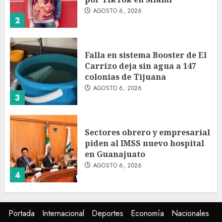
AGOSTO 6, 2026
2
Falla en sistema Booster de El
Carrizo deja sin agua a 147
colonias de Tijuana
AGOSTO 6, 2026
3
Sectores obrero y empresarial
piden al IMSS nuevo hospital
en Guanajuato
AGOSTO 6, 2026
4
Ramírez Marín aspira a la
Portada
Internacional
Deportes
Economía
Nacionales
presidencia del Senado pero