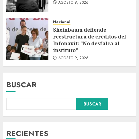
AGOSTO 9, 2026
Nacional
Sheinbaum defiende
reestructura de créditos del
Infonavit: “No desfalca al
instituto”
AGOSTO 9, 2026
BUSCAR
Colombia respalda soberanía
BUSCAR
de Marruecos sobre el Sáhara
y busca TLC
AGOSTO 9, 2026
3
RECIENTES