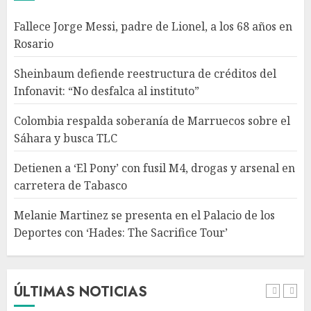
Detienen a ‘El Pony’ con fusil
Fallece Jorge Messi, padre de Lionel, a los 68 años en
M4, drogas y arsenal en
Rosario
carretera de Tabasco
AGOSTO 9, 2026
Sheinbaum defiende reestructura de créditos del
4
Infonavit: “No desfalca al instituto”
Colombia respalda soberanía de Marruecos sobre el
Melanie Martinez se presenta
Sáhara y busca TLC
en el Palacio de los Deportes
con ‘Hades: The Sacrifice Tour’
Detienen a ‘El Pony’ con fusil M4, drogas y arsenal en
AGOSTO 9, 2026
carretera de Tabasco
5
Melanie Martinez se presenta en el Palacio de los
Deportes con ‘Hades: The Sacrifice Tour’
Fallece Jorge Messi, padre de
Lionel, a los 68 años en Rosario
AGOSTO 9, 2026
ÚLTIMAS NOTICIAS
1