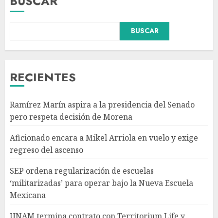
BUSCAR
BUSCAR
SEP ordena regularización de
escuelas ‘militarizadas’ para
operar bajo la Nueva Escuela
Mexicana
RECIENTES
AGOSTO 6, 2026
3
Ramírez Marín aspira a la presidencia del Senado
UNAM termina contrato con
pero respeta decisión de Morena
Territorium Life y ordena tres
auditorías
Aficionado encara a Mikel Arriola en vuelo y exige
AGOSTO 6, 2026
regreso del ascenso
4
SEP ordena regularización de escuelas
‘militarizadas’ para operar bajo la Nueva Escuela
Comisión Permanente
Mexicana
reconoce a delegación
mexicana en Juegos
UNAM termina contrato con Territorium Life y
Centroamericanos 2026