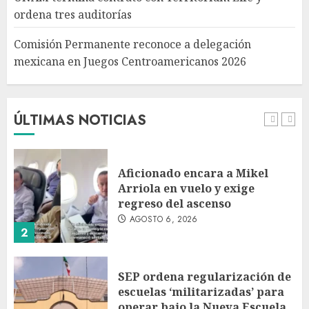
ordena tres auditorías
AGOSTO 6, 2026
5
Comisión Permanente reconoce a delegación
mexicana en Juegos Centroamericanos 2026
Ramírez Marín aspira a la
presidencia del Senado pero
respeta decisión de Morena
AGOSTO 6, 2026
ÚLTIMAS NOTICIAS
1
Aficionado encara a Mikel
Arriola en vuelo y exige
regreso del ascenso
AGOSTO 6, 2026
2
SEP ordena regularización de
escuelas ‘militarizadas’ para
operar bajo la Nueva Escuela