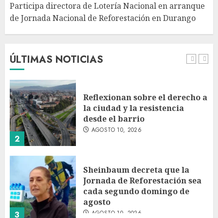
Participa directora de Lotería Nacional en arranque
de Jornada Nacional de Reforestación en Durango
Jardín Hidalgo de Coyoacán
atrae mariposas y aves tras
convertirse en espacio
polinizador
ÚLTIMAS NOTICIAS
AGOSTO 10, 2026
1
Reflexionan sobre el derecho a
la ciudad y la resistencia
desde el barrio
AGOSTO 10, 2026
2
Sheinbaum decreta que la
Jornada de Reforestación sea
cada segundo domingo de
agosto
AGOSTO 10, 2026
3