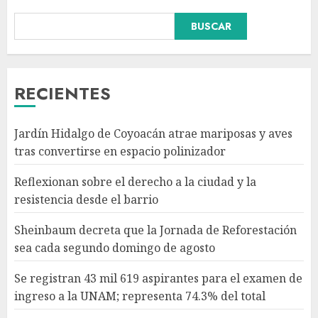
Sheinbaum decreta que la
BUSCAR
Jornada de Reforestación sea
cada segundo domingo de
agosto
AGOSTO 10, 2026
3
RECIENTES
Se registran 43 mil 619
Jardín Hidalgo de Coyoacán atrae mariposas y aves
aspirantes para el examen de
tras convertirse en espacio polinizador
ingreso a la UNAM; representa
74.3% del total
Reflexionan sobre el derecho a la ciudad y la
AGOSTO 10, 2026
4
resistencia desde el barrio
Sheinbaum decreta que la Jornada de Reforestación
Participa directora de Lotería
sea cada segundo domingo de agosto
Nacional en arranque de
Jornada Nacional de
Se registran 43 mil 619 aspirantes para el examen de
Reforestación en Durango
ingreso a la UNAM; representa 74.3% del total
AGOSTO 10, 2026
5